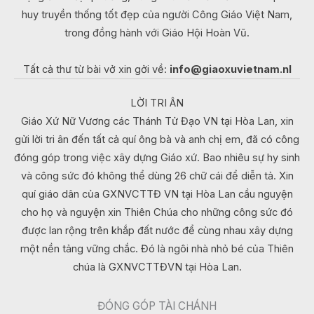
huy truyền thống tốt đẹp của người Công Giáo Việt Nam,
trong đồng hành với Giáo Hội Hoàn Vũ.
Tất cả thư từ bài vở xin gởi về:
info@giaoxuvietnam.nl
LỜI TRI ÂN
Giáo Xứ Nữ Vương các Thánh Tử Đạo VN tại Hòa Lan, xin
gửi lời tri ân đến tất cả quí ông bà và anh chị em, đã có công
đóng góp trong việc xây dựng Giáo xứ. Bao nhiêu sự hy sinh
và công sức đó không thể dùng 26 chữ cái để diễn tả. Xin
quí giáo dân của GXNVCTTĐ VN tại Hòa Lan cầu nguyện
cho họ và nguyện xin Thiên Chúa cho những công sức đó
được lan rộng trên khắp đất nước để cùng nhau xây dựng
một nền tảng vững chắc. Đó là ngôi nhà nhỏ bé của Thiên
chúa là GXNVCTTĐVN tại Hòa Lan.
ĐÓNG GÓP TÀI CHÁNH