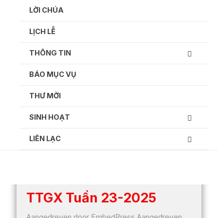
Ga
LỜI CHÚA
naar
de
LỊCH LỄ
inhoud
THÔNG TIN
BÁO MỤC VỤ
Thông tin giáo xứ hàng tuần:
THƯ MỜI
SINH HOẠT
LIÊN LẠC
TTGX Tuần 23-2025
Aangedreven door EmbedPress Aangedreven