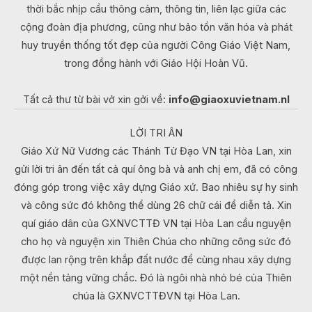
thời bắc nhịp cầu thông cảm, thông tin, liên lạc giữa các
cộng đoàn địa phương, cũng như bảo tồn văn hóa và phát
huy truyền thống tốt đẹp của người Công Giáo Việt Nam,
trong đồng hành với Giáo Hội Hoàn Vũ.
Tất cả thư từ bài vở xin gởi về:
info@giaoxuvietnam.nl
LỜI TRI ÂN
Giáo Xứ Nữ Vương các Thánh Tử Đạo VN tại Hòa Lan, xin
gửi lời tri ân đến tất cả quí ông bà và anh chị em, đã có công
đóng góp trong việc xây dựng Giáo xứ. Bao nhiêu sự hy sinh
và công sức đó không thể dùng 26 chữ cái để diễn tả. Xin
quí giáo dân của GXNVCTTĐ VN tại Hòa Lan cầu nguyện
cho họ và nguyện xin Thiên Chúa cho những công sức đó
được lan rộng trên khắp đất nước để cùng nhau xây dựng
một nền tảng vững chắc. Đó là ngôi nhà nhỏ bé của Thiên
chúa là GXNVCTTĐVN tại Hòa Lan.