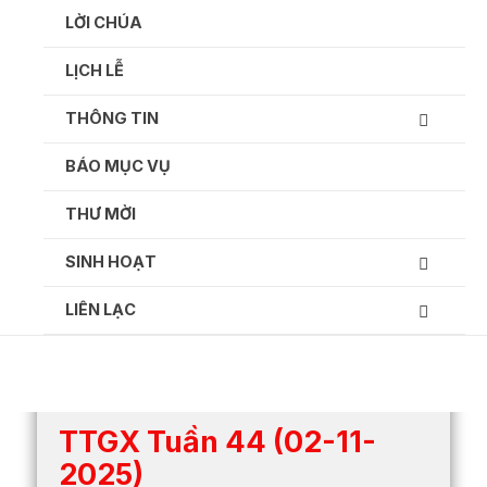
Ga
LỜI CHÚA
naar
de
LỊCH LỄ
inhoud
THÔNG TIN
BÁO MỤC VỤ
Thông tin giáo xứ hàng tuần:
THƯ MỜI
SINH HOẠT
LIÊN LẠC
TTGX Tuần 44 (02-11-
2025)