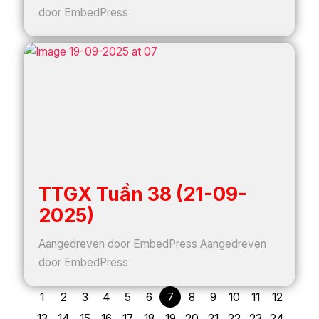
door EmbedPress
TTGX Tuần 38 (21-09-
2025)
Aangedreven door EmbedPress Aangedreven
door EmbedPress
1
2
3
4
5
6
7
8
9
10
11
12
13
14
15
16
17
18
19
20
21
22
23
24