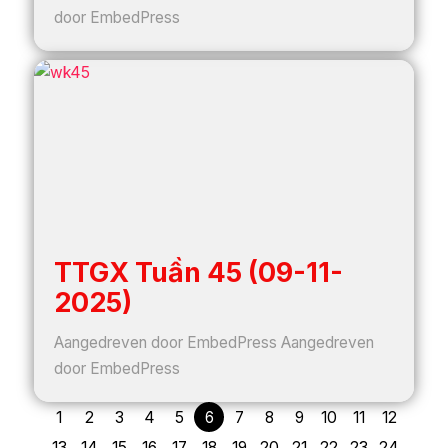
door EmbedPress
TTGX Tuần 45 (09-11-
2025)
Aangedreven door EmbedPress Aangedreven
door EmbedPress
1
2
3
4
5
6
7
8
9
10
11
12
13
14
15
16
17
18
19
20
21
22
23
24