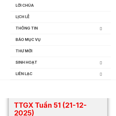
Ga
LỜI CHÚA
naar
de
LỊCH LỄ
inhoud
THÔNG TIN
BÁO MỤC VỤ
Thông tin giáo xứ hàng tuần:
THƯ MỜI
SINH HOẠT
LIÊN LẠC
TTGX Tuần 51 (21-12-
2025)