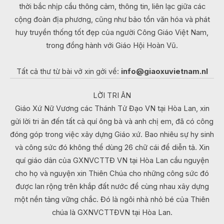
thời bắc nhịp cầu thông cảm, thông tin, liên lạc giữa các
cộng đoàn địa phương, cũng như bảo tồn văn hóa và phát
huy truyền thống tốt đẹp của người Công Giáo Việt Nam,
trong đồng hành với Giáo Hội Hoàn Vũ.
Tất cả thư từ bài vở xin gởi về:
info@giaoxuvietnam.nl
LỜI TRI ÂN
Giáo Xứ Nữ Vương các Thánh Tử Đạo VN tại Hòa Lan, xin
gửi lời tri ân đến tất cả quí ông bà và anh chị em, đã có công
đóng góp trong việc xây dựng Giáo xứ. Bao nhiêu sự hy sinh
và công sức đó không thể dùng 26 chữ cái để diễn tả. Xin
quí giáo dân của GXNVCTTĐ VN tại Hòa Lan cầu nguyện
cho họ và nguyện xin Thiên Chúa cho những công sức đó
được lan rộng trên khắp đất nước để cùng nhau xây dựng
một nền tảng vững chắc. Đó là ngôi nhà nhỏ bé của Thiên
chúa là GXNVCTTĐVN tại Hòa Lan.