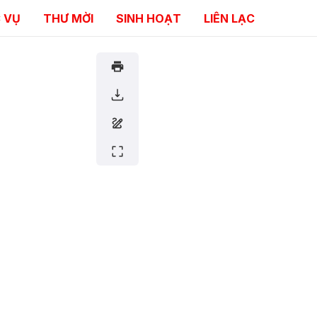
 VỤ
THƯ MỜI
SINH HOẠT
LIÊN LẠC