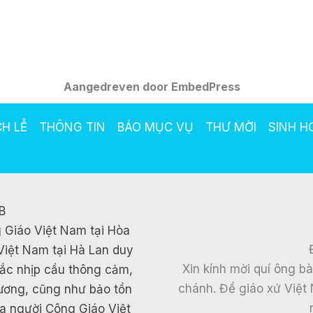
Aangedreven door EmbedPress
CH LỄ
THÔNG TIN
BÁO MỤC VỤ
THƯ MỜI
SINH H
B
 Giáo Việt Nam tại Hòa
Việt Nam tại Hà Lan duy
Xin kính mời quí ông b
 bắc nhịp cầu thông cảm,
chánh. Để giáo xứ Việt 
hương, cũng như bảo tồn
ủa người Công Giáo Việt