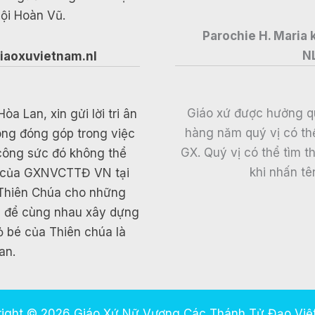
ội Hoàn Vũ.
Parochie H. Maria
N
iaoxuvietnam.nl
Giáo xứ được hưởng q
 Lan, xin gửi lời tri ân
hàng năm quý vị có thể 
ông đóng góp trong việc
GX. Quý vị có thể tìm 
 công sức đó không thể
khi nhấn tê
ân của GXNVCTTĐ VN tại
 Thiên Chúa cho những
c để cùng nhau xây dựng
ỏ bé của Thiên chúa là
an.
ight © 2026 Giáo Xứ Nữ Vương Các Thánh Tử Đạo Vi