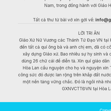
Nam, trong đồng hành với Giáo H
Tất cả thư từ bài vở xin gởi về:
info@g
LỜI TRI ÂN
Giáo Xứ Nữ Vương các Thánh Tử Đạo VN tại Hòa
đến tất cả quí ông bà và anh chị em, đã có c
xây dựng Giáo xứ. Bao nhiêu sự hy sinh và
dùng 26 chữ cái để diễn tả. Xin quí giáo d
Hòa Lan cầu nguyện cho họ và nguyện xin
công sức đó được lan rộng trên khắp đất nướ
một nền tảng vững chắc. Đó là ngôi nhà nh
GXNVCTTĐVN tại Hòa L
Copyr