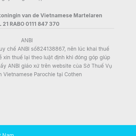
 koningin van de Vietnamese Martelaren
L 21 RABO 0111 847 370
ANBI
uy chế ANBI số824138867, nên lúc khai thuế
xin thuế lại theo luật định khi đóng góp giúp
thấy ANBI giáo xứ trên website của Sở Thuế Vụ
n Vietnamese Parochie tại Cothen
ệt Nam