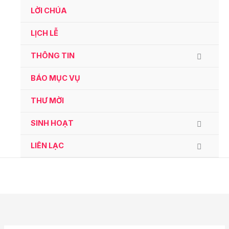
Ga
LỜI CHÚA
naar
de
LỊCH LỄ
inhoud
THÔNG TIN
BÁO MỤC VỤ
THƯ MỜI
SINH HOẠT
LIÊN LẠC