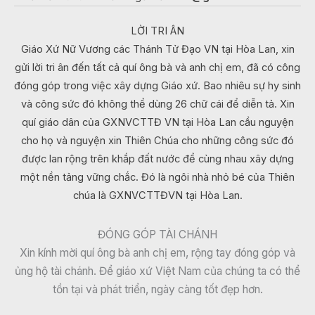
LỜI TRI ÂN
Giáo Xứ Nữ Vương các Thánh Tử Đạo VN tại Hòa Lan, xin
gửi lời tri ân đến tất cả quí ông bà và anh chị em, đã có công
đóng góp trong việc xây dựng Giáo xứ. Bao nhiêu sự hy sinh
và công sức đó không thể dùng 26 chữ cái để diễn tả. Xin
quí giáo dân của GXNVCTTĐ VN tại Hòa Lan cầu nguyện
cho họ và nguyện xin Thiên Chúa cho những công sức đó
được lan rộng trên khắp đất nước để cùng nhau xây dựng
một nền tảng vững chắc. Đó là ngôi nhà nhỏ bé của Thiên
chúa là GXNVCTTĐVN tại Hòa Lan.
ĐÓNG GÓP TÀI CHÁNH
Xin kính mời quí ông bà anh chị em, rộng tay đóng góp và
ủng hộ tài chánh. Để giáo xứ Việt Nam của chúng ta có thể
tồn tại và phát triển, ngày càng tốt đẹp hơn.