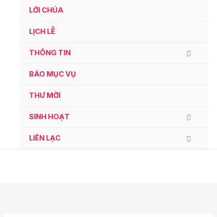
Ga
LỜI CHÚA
naar
de
LỊCH LỄ
inhoud
THÔNG TIN
BÁO MỤC VỤ
THƯ MỜI
SINH HOẠT
LIÊN LẠC