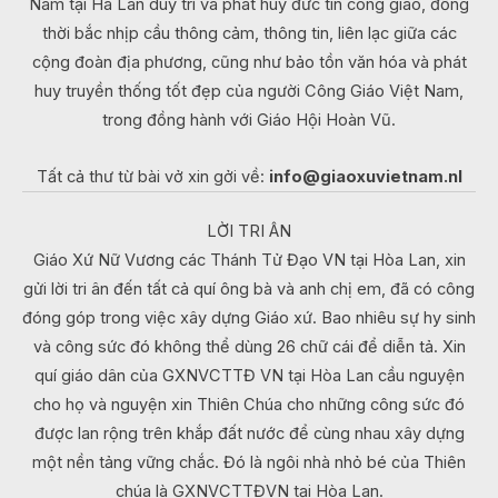
Nam tại Hà Lan duy trì và phát huy đức tin công giáo, đồng
thời bắc nhịp cầu thông cảm, thông tin, liên lạc giữa các
cộng đoàn địa phương, cũng như bảo tồn văn hóa và phát
huy truyền thống tốt đẹp của người Công Giáo Việt Nam,
trong đồng hành với Giáo Hội Hoàn Vũ.
Tất cả thư từ bài vở xin gởi về:
info@giaoxuvietnam.nl
LỜI TRI ÂN
Giáo Xứ Nữ Vương các Thánh Tử Đạo VN tại Hòa Lan, xin
gửi lời tri ân đến tất cả quí ông bà và anh chị em, đã có công
đóng góp trong việc xây dựng Giáo xứ. Bao nhiêu sự hy sinh
và công sức đó không thể dùng 26 chữ cái để diễn tả. Xin
quí giáo dân của GXNVCTTĐ VN tại Hòa Lan cầu nguyện
cho họ và nguyện xin Thiên Chúa cho những công sức đó
được lan rộng trên khắp đất nước để cùng nhau xây dựng
một nền tảng vững chắc. Đó là ngôi nhà nhỏ bé của Thiên
chúa là GXNVCTTĐVN tại Hòa Lan.