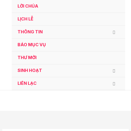
Ga
LỜI CHÚA
naar
de
LỊCH LỄ
inhoud
THÔNG TIN
BÁO MỤC VỤ
THƯ MỜI
SINH HOẠT
LIÊN LẠC