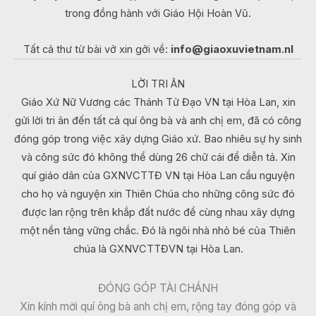
trong đồng hành với Giáo Hội Hoàn Vũ.
Tất cả thư từ bài vở xin gởi về:
info@giaoxuvietnam.nl
LỜI TRI ÂN
Giáo Xứ Nữ Vương các Thánh Tử Đạo VN tại Hòa Lan, xin
gửi lời tri ân đến tất cả quí ông bà và anh chị em, đã có công
đóng góp trong việc xây dựng Giáo xứ. Bao nhiêu sự hy sinh
và công sức đó không thể dùng 26 chữ cái để diễn tả. Xin
quí giáo dân của GXNVCTTĐ VN tại Hòa Lan cầu nguyện
cho họ và nguyện xin Thiên Chúa cho những công sức đó
được lan rộng trên khắp đất nước để cùng nhau xây dựng
một nền tảng vững chắc. Đó là ngôi nhà nhỏ bé của Thiên
chúa là GXNVCTTĐVN tại Hòa Lan.
ĐÓNG GÓP TÀI CHÁNH
Xin kính mời quí ông bà anh chị em, rộng tay đóng góp và