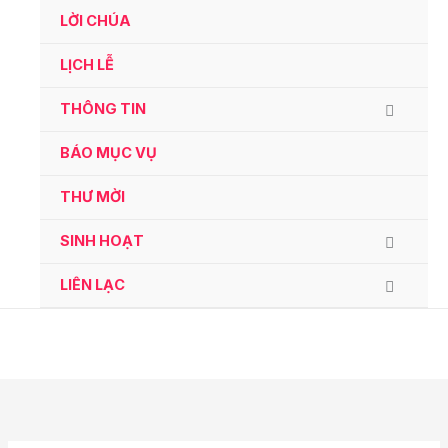
Ga
LỜI CHÚA
naar
de
LỊCH LỄ
inhoud
THÔNG TIN
BÁO MỤC VỤ
THƯ MỜI
SINH HOẠT
LIÊN LẠC