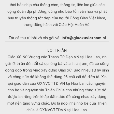
thời bắc nhịp cầu thông cảm, thông tin, liên lạc giữa các
cộng đoàn địa phương, cũng như bảo tồn văn hóa và phát
huy truyền thống tốt đẹp của người Công Giáo Việt Nam,
trong đồng hành với Giáo Hội Hoàn Vũ.
Tất cả thư từ bài vở xin gởi về:
info@giaoxuvietnam.nl
LỜI TRI ÂN
Giáo Xứ Nữ Vương các Thánh Tử Đạo VN tại Hòa Lan, xin
gửi lời tri ân đến tất cả quí ông bà và anh chị em, đã có công
đóng góp trong việc xây dựng Giáo xứ. Bao nhiêu sự hy sinh
và công sức đó không thể dùng 26 chữ cái để diễn tả. Xin
quí giáo dân của GXNVCTTĐ VN tại Hòa Lan cầu nguyện
cho họ và nguyện xin Thiên Chúa cho những công sức đó
được lan rộng trên khắp đất nước để cùng nhau xây dựng
một nền tảng vững chắc. Đó là ngôi nhà nhỏ bé của Thiên
chúa là GXNVCTTĐVN tại Hòa Lan.