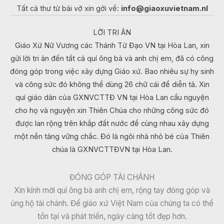
Tất cả thư từ bài vở xin gởi về:
info@giaoxuvietnam.nl
LỜI TRI ÂN
Giáo Xứ Nữ Vương các Thánh Tử Đạo VN tại Hòa Lan, xin
gửi lời tri ân đến tất cả quí ông bà và anh chị em, đã có công
đóng góp trong việc xây dựng Giáo xứ. Bao nhiêu sự hy sinh
và công sức đó không thể dùng 26 chữ cái để diễn tả. Xin
quí giáo dân của GXNVCTTĐ VN tại Hòa Lan cầu nguyện
cho họ và nguyện xin Thiên Chúa cho những công sức đó
được lan rộng trên khắp đất nước để cùng nhau xây dựng
một nền tảng vững chắc. Đó là ngôi nhà nhỏ bé của Thiên
chúa là GXNVCTTĐVN tại Hòa Lan.
ĐÓNG GÓP TÀI CHÁNH
Xin kính mời quí ông bà anh chị em, rộng tay đóng góp và
ủng hộ tài chánh. Để giáo xứ Việt Nam của chúng ta có thể
tồn tại và phát triển, ngày càng tốt đẹp hơn.