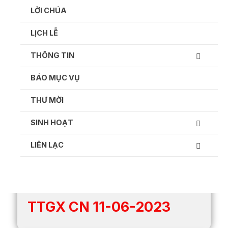
Ga
LỜI CHÚA
naar
de
LỊCH LỄ
inhoud
THÔNG TIN
BÁO MỤC VỤ
Thông tin giáo xứ hàng tuần:
THƯ MỜI
SINH HOẠT
LIÊN LẠC
TTGX CN 11-06-2023