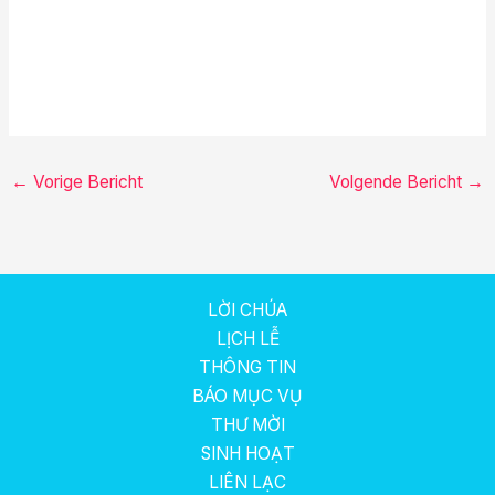
←
Vorige Bericht
Volgende Bericht
→
LỜI CHÚA
LỊCH LỄ
THÔNG TIN
BÁO MỤC VỤ
THƯ MỜI
SINH HOẠT
LIÊN LẠC