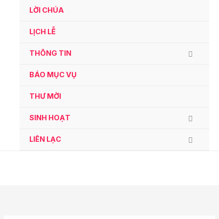
Ga
LỜI CHÚA
naar
de
LỊCH LỄ
inhoud
THÔNG TIN
BÁO MỤC VỤ
THƯ MỜI
SINH HOẠT
LIÊN LẠC