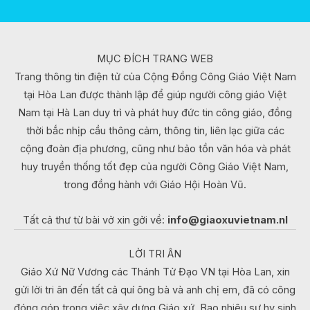
MỤC ĐÍCH TRANG WEB
Trang thông tin điện tử của Cộng Đồng Công Giáo Việt Nam
tại Hòa Lan được thành lập để giúp người công giáo Việt
Nam tại Hà Lan duy trì và phát huy đức tin công giáo, đồng
thời bắc nhịp cầu thông cảm, thông tin, liên lạc giữa các
cộng đoàn địa phương, cũng như bảo tồn văn hóa và phát
huy truyền thống tốt đẹp của người Công Giáo Việt Nam,
trong đồng hành với Giáo Hội Hoàn Vũ.
Tất cả thư từ bài vở xin gởi về:
info@giaoxuvietnam.nl
LỜI TRI ÂN
Giáo Xứ Nữ Vương các Thánh Tử Đạo VN tại Hòa Lan, xin
gửi lời tri ân đến tất cả quí ông bà và anh chị em, đã có công
đóng góp trong việc xây dựng Giáo xứ. Bao nhiêu sự hy sinh