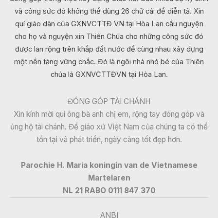
và công sức đó không thể dùng 26 chữ cái để diễn tả. Xin
quí giáo dân của GXNVCTTĐ VN tại Hòa Lan cầu nguyện
cho họ và nguyện xin Thiên Chúa cho những công sức đó
được lan rộng trên khắp đất nước để cùng nhau xây dựng
một nền tảng vững chắc. Đó là ngôi nhà nhỏ bé của Thiên
chúa là GXNVCTTĐVN tại Hòa Lan.
ĐÓNG GÓP TÀI CHÁNH
Xin kính mời quí ông bà anh chị em, rộng tay đóng góp và
ủng hộ tài chánh. Để giáo xứ Việt Nam của chúng ta có thể
tồn tại và phát triển, ngày càng tốt đẹp hơn.
Parochie H. Maria koningin van de Vietnamese
Martelaren
NL 21 RABO 0111 847 370
ANBI