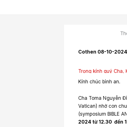
Ga
naar
de
inhoud
Th
Cothen 08-10-202
Trọng kính quý Cha, 
Kính chúc bình an.
Cha Toma Nguyễn Đì
Vatican) nhờ con chu
(symposium BIBLE AND
2024 từ 12.30 đến 17