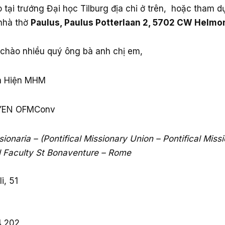
 tại trướng Đại học Tilburg địa chỉ ở trên, hoặc tham d
 nhà thờ
Paulus, Paulus Potterlaan 2, 5702 CW Helmo
chào nhiều quý ông bà anh chị em,
h Hiện MHM
YEN OFMConv
sionaria – (Pontifical Missionary Union – Pontifical Missi
al Faculty St Bonaventure – Rome
i, 51
4 202