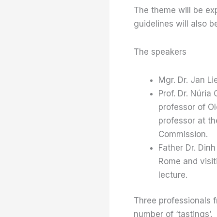
The theme will be ex
guidelines will also 
The speakers
Mgr. Dr. Jan Li
Prof. Dr. Núria
professor of Ol
professor at the
Commission.
Father Dr. Din
Rome and visiti
lecture.
Three professionals fr
number of ‘tastings’.