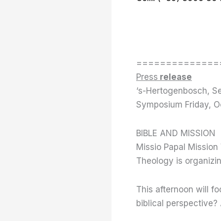
==============
Press
release
‘s-Hertogenbosch, S
Symposium Friday, Oct
BIBLE AND MISSION
Missio Papal Mission 
Theology is organiz
This afternoon will f
biblical perspective?