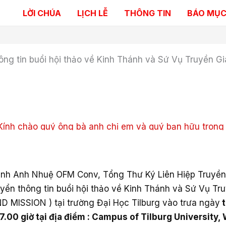
LỜI CHÚA
LỊCH LỄ
THÔNG TIN
BÁO MỤC
ông tin buổi hội thảo về Kinh Thánh và Sứ Vụ Truyền Gi
4
Kính chào quý ông bà anh chị em và quý bạn hữu trong
nh Anh Nhuệ OFM Conv, Tổng Thư Ký Liên Hiệp Truyền
yển thông tin buổi hội thảo về Kinh Thánh và Sứ Vụ Tr
 MISSION ) tại trường Đại Học Tilburg vào trưa ngày
t
.00 giờ tại địa điểm : Campus of Tilburg University,