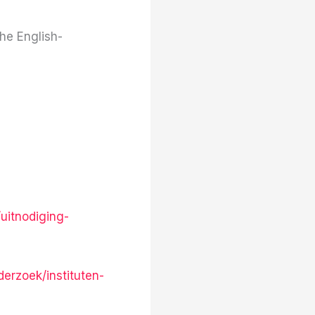
he English-
uitnodiging-
derzoek/instituten-