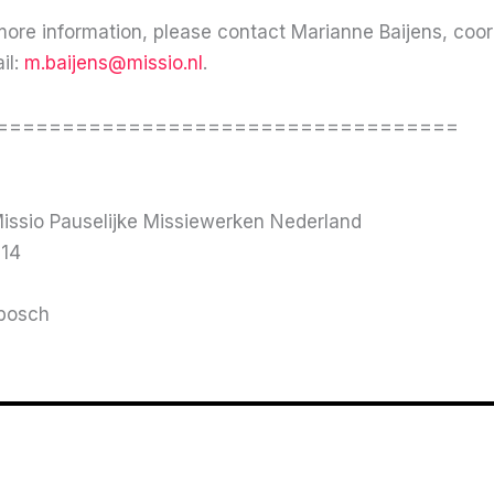
 more information, please contact Marianne Baijens, coord
il:
m.baijens@missio.nl
.
===================================
Missio Pauselijke Missiewerken Nederland
 14
bosch