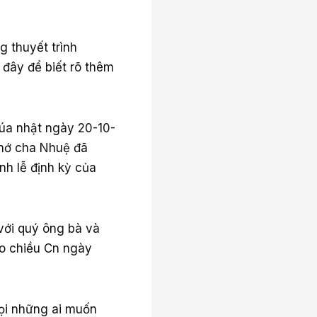
g thuyết trình
 đây để biết rõ thêm
úa nhật ngày 20-10-
nhớ cha Nhuệ đã
nh lễ định kỳ của
với quý ông bà và
ào chiều Cn ngày
gọi những ai muốn