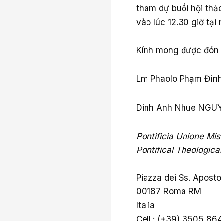
tham dự buổi hội thảo
vào lúc 12.30 giờ tại
Kính mong được đón 
Lm Phaolo Phạm Đìn
Dinh Anh Nhue NGU
Pontificia Unione Mis
Pontifical Theologic
Piazza dei Ss. Apostol
00187 Roma RM
Italia
Cell.: (+39) 3505 86