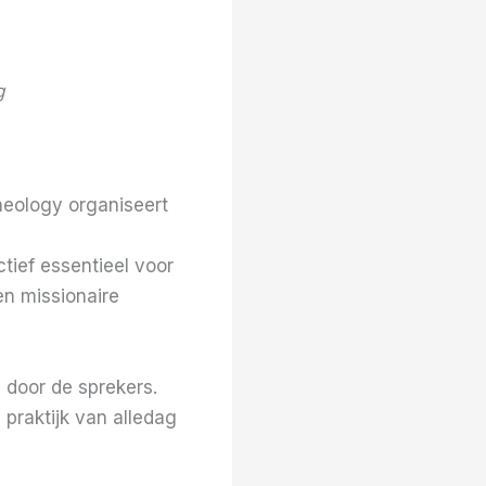
g
heology organiseert
tief essentieel voor
en missionaire
 door de sprekers.
praktijk van alledag