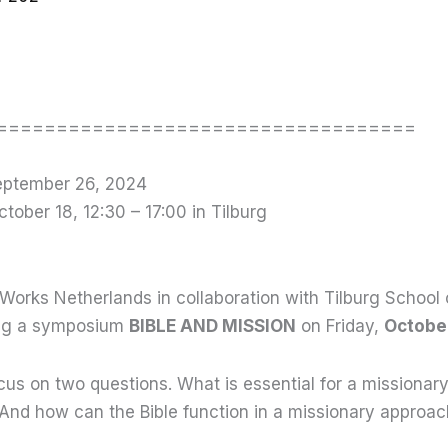
===================================
eptember 26, 2024
ober 18, 12:30 – 17:00 in Tilburg
Works Netherlands in collaboration with Tilburg School 
ing a symposium
BIBLE AND MISSION
on Friday,
October
ocus on two questions. What is essential for a missionary
 And how can the Bible function in a missionary approa