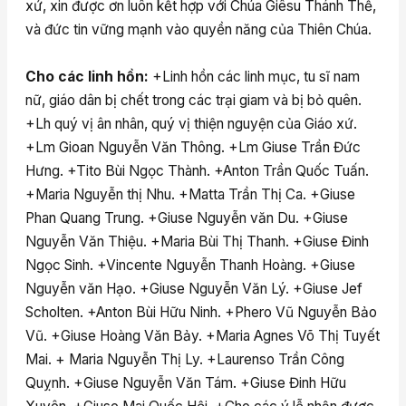
xứ, xin được ơn luôn kết hợp với Chúa Giêsu Thánh Thể,
và đức tin vững mạnh vào quyền năng của Thiên Chúa.
Cho các linh hồn:
+Linh hồn các linh mục, tu sĩ nam
nữ, giáo dân bị chết trong các trại giam và bị bỏ quên.
+Lh quý vị ân nhân, quý vị thiện nguyện của Giáo xứ.
+Lm Gioan Nguyễn Văn Thông. +Lm Giuse Trần Đức
Hưng. +Tito Bùi Ngọc Thành. +Anton Trần Quốc Tuấn.
+Maria Nguyễn thị Nhu. +Matta Trần Thị Ca. +Giuse
Phan Quang Trung. +Giuse Nguyễn văn Du. +Giuse
Nguyễn Văn Thiệu. +Maria Bùi Thị Thanh. +Giuse Đinh
Ngọc Sinh. +Vincente Nguyễn Thanh Hoàng. +Giuse
Nguyễn văn Hạo. +Giuse Nguyễn Văn Lý. +Giuse Jef
Scholten. +Anton Bùi Hữu Ninh. +Phero Vũ Nguyễn Bảo
Vũ. +Giuse Hoàng Văn Bảy. +Maria Agnes Võ Thị Tuyết
Mai. + Maria Nguyễn Thị Ly. +Laurenso Trần Công
Quỵnh. +Giuse Nguyễn Văn Tám. +Giuse Đinh Hữu