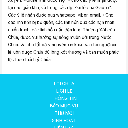
Xuyên. +Giuse Mai Quốc Hội. +Cho các ý lễ nhận được
tại các giáo khu, và trong các dịp Đại lễ của Giáo xứ.
Các ý lễ nhận được qua whatsapp, viber, email. +Cho
các linh hồn bị bỏ quên, các linh hồn của các nạn nhân
chiến tranh, các linh hồn cần đến lòng Thương Xót của
Chúa, được vui hưởng sự sống muôn đời trong Nước
Chúa. Và cho tất cả ý nguyện xin khác và cho người xin
lễ luôn được Chúa dủ lòng xót thương và ban muôn phúc
lộc theo thánh ý Chúa.
LỜI CHÚA
LỊCH LỄ
THÔNG TIN
BÁO MỤC VỤ
THƯ MỜI
SINH HOẠT