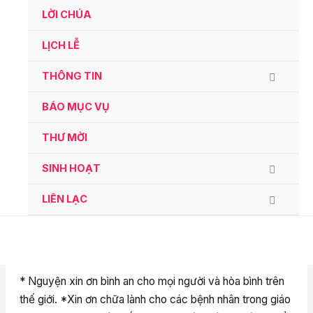
Ga
LỜI CHÚA
naar
de
LỊCH LỄ
inhoud
THÔNG TIN
BÁO MỤC VỤ
THƯ MỜI
SINH HOẠT
LIÊN LẠC
* Nguyện xin ơn bình an cho mọi người và hòa bình trên
thế giới. *Xin ơn chữa lành cho các bệnh nhân trong giáo