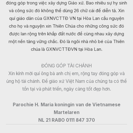
đóng góp trong việc xây dựng Giáo xứ. Bao nhiêu sự hy sinh
và công sức đó không thể dùng 26 chữ cái để diễn tả. Xin
quí giáo dân của GXNVCTTĐ VN tại Hòa Lan cầu nguyện
cho họ và nguyện xin Thiên Chúa cho những công sức đó
được lan rộng trên khắp đất nước để cùng nhau xây dựng
một nền tảng vững chắc. Đó là ngôi nhà nhỏ bé của Thiên
chúa là GXNVCTTĐVN tại Hòa Lan.
ĐÓNG GÓP TÀI CHÁNH
Xin kính mời quí ông bà anh chị em, rộng tay đóng góp và
ủng hộ tài chánh. Để giáo xứ Việt Nam của chúng ta có thể
tồn tại và phát triển, ngày càng tốt đẹp hơn.
Parochie H. Maria koningin van de Vietnamese
Martelaren
NL 21 RABO 0111 847 370