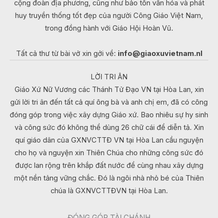
cộng đoàn địa phương, cũng như bảo tồn văn hóa và phát
huy truyền thống tốt đẹp của người Công Giáo Việt Nam,
trong đồng hành với Giáo Hội Hoàn Vũ.
Tất cả thư từ bài vở xin gởi về:
info@giaoxuvietnam.nl
LỜI TRI ÂN
Giáo Xứ Nữ Vương các Thánh Tử Đạo VN tại Hòa Lan, xin
gửi lời tri ân đến tất cả quí ông bà và anh chị em, đã có công
đóng góp trong việc xây dựng Giáo xứ. Bao nhiêu sự hy sinh
và công sức đó không thể dùng 26 chữ cái để diễn tả. Xin
quí giáo dân của GXNVCTTĐ VN tại Hòa Lan cầu nguyện
cho họ và nguyện xin Thiên Chúa cho những công sức đó
được lan rộng trên khắp đất nước để cùng nhau xây dựng
một nền tảng vững chắc. Đó là ngôi nhà nhỏ bé của Thiên
chúa là GXNVCTTĐVN tại Hòa Lan.
ĐÓNG GÓP TÀI CHÁNH