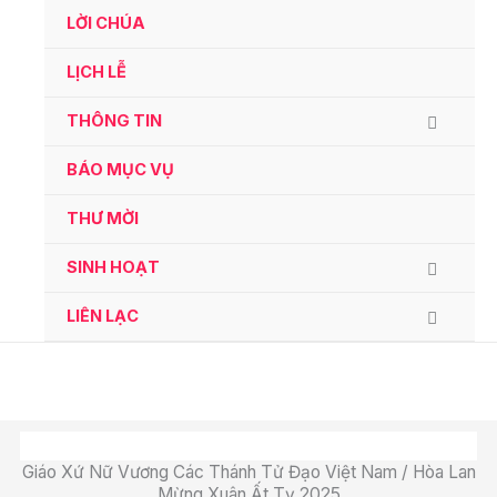
Ga
LỜI CHÚA
naar
de
LỊCH LỄ
inhoud
THÔNG TIN
BÁO MỤC VỤ
THƯ MỜI
SINH HOẠT
LIÊN LẠC
Giáo Xứ Nữ Vương Các Thánh Tử Đạo Việt Nam / Hòa Lan
Mừng Xuân Ất Tỵ 2025