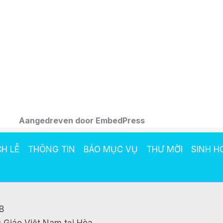
Aangedreven door EmbedPress
CH LỄ
THÔNG TIN
BÁO MỤC VỤ
THƯ MỜI
SINH H
B