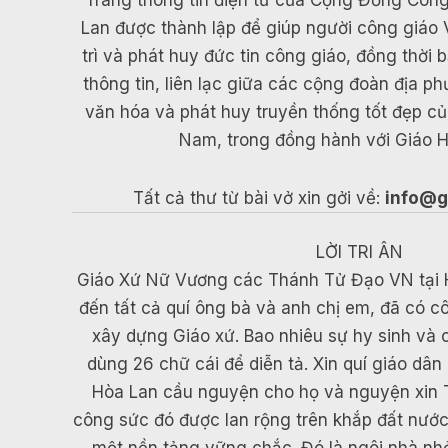
Trang thông tin điện tử của Cộng Đồng Công
Lan được thành lập để giúp người công giáo 
trì và phát huy đức tin công giáo, đồng thời
thông tin, liên lạc giữa các cộng đoàn địa p
văn hóa và phát huy truyền thống tốt đẹp c
Nam, trong đồng hành với Giáo H
Tất cả thư từ bài vở xin gởi về:
info@g
LỜI TRI ÂN
Giáo Xứ Nữ Vương các Thánh Tử Đạo VN tại Hòa
đến tất cả quí ông bà và anh chị em, đã có c
xây dựng Giáo xứ. Bao nhiêu sự hy sinh và
dùng 26 chữ cái để diễn tả. Xin quí giáo d
Hòa Lan cầu nguyện cho họ và nguyện xin
công sức đó được lan rộng trên khắp đất nướ