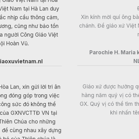
 Giáo Việt Nam tại Hòa
Việt Nam tại Hà Lan duy
Xin kính mời quí ông b
 bắc nhịp cầu thông cảm,
chánh. Để giáo xứ Việt 
hương, cũng như bảo tồn
ủa người Công Giáo Việt
ội Hoàn Vũ.
Parochie H. Maria
N
iaoxuvietnam.nl
Giáo xứ được hưởng q
 Lan, xin gửi lời tri ân
hàng năm quý vị có thể 
ông đóng góp trong việc
GX. Quý vị có thể tìm 
 công sức đó không thể
khi nhấn tê
ân của GXNVCTTĐ VN tại
 Thiên Chúa cho những
c để cùng nhau xây dựng