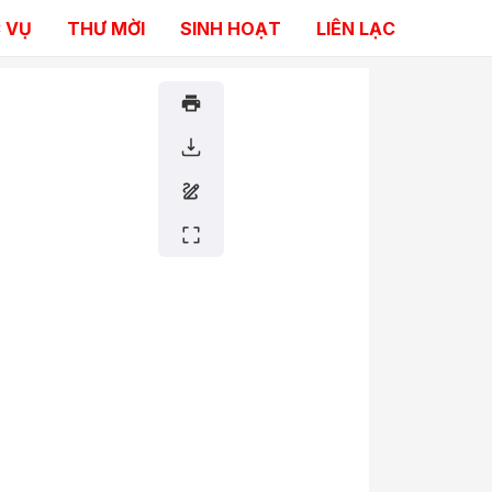
 VỤ
THƯ MỜI
SINH HOẠT
LIÊN LẠC