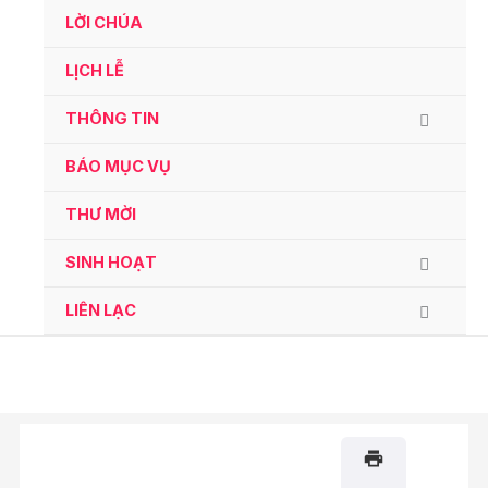
Ga
LỜI CHÚA
naar
de
LỊCH LỄ
inhoud
THÔNG TIN
BÁO MỤC VỤ
THƯ MỜI
SINH HOẠT
LIÊN LẠC