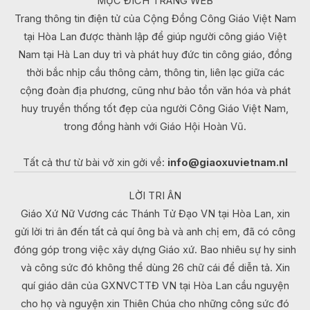
MỤC ĐÍCH TRANG WEB
Trang thông tin điện tử của Cộng Đồng Công Giáo Việt Nam
tại Hòa Lan được thành lập để giúp người công giáo Việt
Nam tại Hà Lan duy trì và phát huy đức tin công giáo, đồng
thời bắc nhịp cầu thông cảm, thông tin, liên lạc giữa các
cộng đoàn địa phương, cũng như bảo tồn văn hóa và phát
huy truyền thống tốt đẹp của người Công Giáo Việt Nam,
trong đồng hành với Giáo Hội Hoàn Vũ.
Tất cả thư từ bài vở xin gởi về:
info@giaoxuvietnam.nl
LỜI TRI ÂN
Giáo Xứ Nữ Vương các Thánh Tử Đạo VN tại Hòa Lan, xin
gửi lời tri ân đến tất cả quí ông bà và anh chị em, đã có công
đóng góp trong việc xây dựng Giáo xứ. Bao nhiêu sự hy sinh
và công sức đó không thể dùng 26 chữ cái để diễn tả. Xin
quí giáo dân của GXNVCTTĐ VN tại Hòa Lan cầu nguyện
cho họ và nguyện xin Thiên Chúa cho những công sức đó