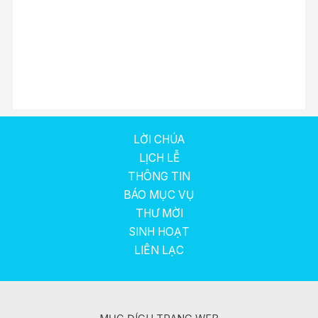
Aangedreven door EmbedPress
LỜI CHÚA
LỊCH LỄ
THÔNG TIN
BÁO MỤC VỤ
THƯ MỜI
SINH HOẠT
LIÊN LẠC