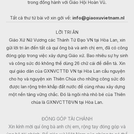
trong đồng hành với Giáo Hội Hoàn Vũ.
Tất cả thư từ bài vở xin gởi về:
info@giaoxuvietnam.nl
LỜI TRI ÂN
Giáo Xứ Nữ Vương các Thánh Tử Đạo VN tại Hòa Lan, xin
gửi lời tri ân đến tất cả quí ông bà và anh chị em, đã có công
đóng góp trong việc xây dựng Giáo xứ. Bao nhiêu sự hy sinh
và công sức đó không thể dùng 26 chữ cái để diễn tả. Xin
quí giáo dân của GXNVCTTĐ VN tại Hòa Lan cầu nguyện
cho họ và nguyện xin Thiên Chúa cho những công sức đó
được lan rộng trên khắp đất nước để cùng nhau xây dựng
một nền tảng vững chắc. Đó là ngôi nhà nhỏ bé của Thiên
chúa là GXNVCTTĐVN tại Hòa Lan.
ĐÓNG GÓP TÀI CHÁNH
Xin kính mời quí ông bà anh chị em, rộng tay đóng góp và