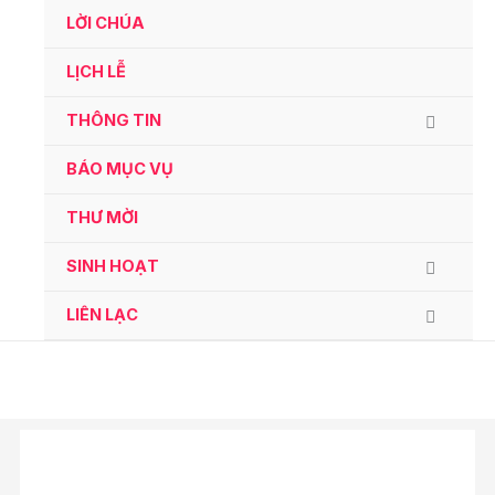
Ga
LỜI CHÚA
naar
de
LỊCH LỄ
inhoud
THÔNG TIN
BÁO MỤC VỤ
THƯ MỜI
SINH HOẠT
LIÊN LẠC