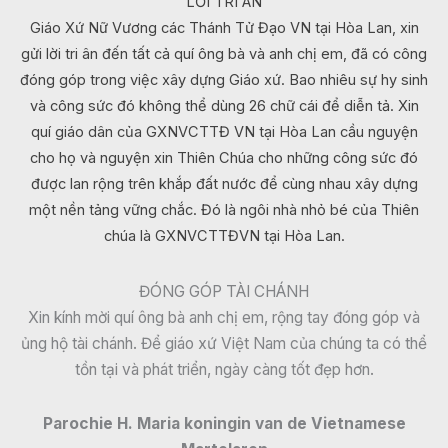
LỜI TRI ÂN
Giáo Xứ Nữ Vương các Thánh Tử Đạo VN tại Hòa Lan, xin
gửi lời tri ân đến tất cả quí ông bà và anh chị em, đã có công
đóng góp trong việc xây dựng Giáo xứ. Bao nhiêu sự hy sinh
và công sức đó không thể dùng 26 chữ cái để diễn tả. Xin
quí giáo dân của GXNVCTTĐ VN tại Hòa Lan cầu nguyện
cho họ và nguyện xin Thiên Chúa cho những công sức đó
được lan rộng trên khắp đất nước để cùng nhau xây dựng
một nền tảng vững chắc. Đó là ngôi nhà nhỏ bé của Thiên
chúa là GXNVCTTĐVN tại Hòa Lan.
ĐÓNG GÓP TÀI CHÁNH
Xin kính mời quí ông bà anh chị em, rộng tay đóng góp và
ủng hộ tài chánh. Để giáo xứ Việt Nam của chúng ta có thể
tồn tại và phát triển, ngày càng tốt đẹp hơn.
Parochie H. Maria koningin van de Vietnamese