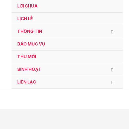
Ga
LỜI CHÚA
naar
de
LỊCH LỄ
inhoud
THÔNG TIN
BÁO MỤC VỤ
THƯ MỜI
SINH HOẠT
LIÊN LẠC