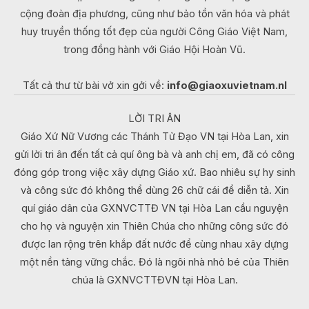
cộng đoàn địa phương, cũng như bảo tồn văn hóa và phát
huy truyền thống tốt đẹp của người Công Giáo Việt Nam,
trong đồng hành với Giáo Hội Hoàn Vũ.
Tất cả thư từ bài vở xin gởi về:
info@giaoxuvietnam.nl
LỜI TRI ÂN
Giáo Xứ Nữ Vương các Thánh Tử Đạo VN tại Hòa Lan, xin
gửi lời tri ân đến tất cả quí ông bà và anh chị em, đã có công
đóng góp trong việc xây dựng Giáo xứ. Bao nhiêu sự hy sinh
và công sức đó không thể dùng 26 chữ cái để diễn tả. Xin
quí giáo dân của GXNVCTTĐ VN tại Hòa Lan cầu nguyện
cho họ và nguyện xin Thiên Chúa cho những công sức đó
được lan rộng trên khắp đất nước để cùng nhau xây dựng
một nền tảng vững chắc. Đó là ngôi nhà nhỏ bé của Thiên
chúa là GXNVCTTĐVN tại Hòa Lan.