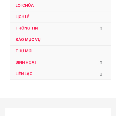
Ga
LỜI CHÚA
naar
de
LỊCH LỄ
inhoud
THÔNG TIN
BÁO MỤC VỤ
THƯ MỜI
SINH HOẠT
LIÊN LẠC