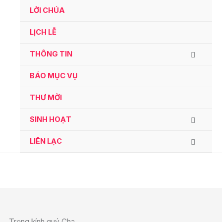
Ga
LỜI CHÚA
naar
de
LỊCH LỄ
inhoud
THÔNG TIN
BÁO MỤC VỤ
THƯ MỜI
SINH HOẠT
LIÊN LẠC
Trọng kính quý Cha,