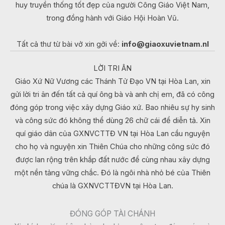
huy truyền thống tốt đẹp của người Công Giáo Việt Nam,
trong đồng hành với Giáo Hội Hoàn Vũ.
Tất cả thư từ bài vở xin gởi về:
info@giaoxuvietnam.nl
LỜI TRI ÂN
Giáo Xứ Nữ Vương các Thánh Tử Đạo VN tại Hòa Lan, xin
gửi lời tri ân đến tất cả quí ông bà và anh chị em, đã có công
đóng góp trong việc xây dựng Giáo xứ. Bao nhiêu sự hy sinh
và công sức đó không thể dùng 26 chữ cái để diễn tả. Xin
quí giáo dân của GXNVCTTĐ VN tại Hòa Lan cầu nguyện
cho họ và nguyện xin Thiên Chúa cho những công sức đó
được lan rộng trên khắp đất nước để cùng nhau xây dựng
một nền tảng vững chắc. Đó là ngôi nhà nhỏ bé của Thiên
chúa là GXNVCTTĐVN tại Hòa Lan.
ĐÓNG GÓP TÀI CHÁNH