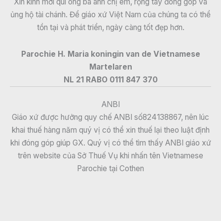
Xin kính mời quí ông bà anh chị em, rộng tay đóng góp và
ủng hộ tài chánh. Để giáo xứ Việt Nam của chúng ta có thể
tồn tại và phát triển, ngày càng tốt đẹp hơn.
Parochie H. Maria koningin van de Vietnamese
Martelaren
NL 21 RABO 0111 847 370
ANBI
Giáo xứ được hưởng quy chế ANBI số824138867, nên lúc
khai thuế hàng năm quý vị có thể xin thuế lại theo luật định
khi đóng góp giúp GX. Quý vị có thể tìm thấy ANBI giáo xứ
trên website của Sở Thuế Vụ khi nhấn tên Vietnamese
Parochie tại Cothen