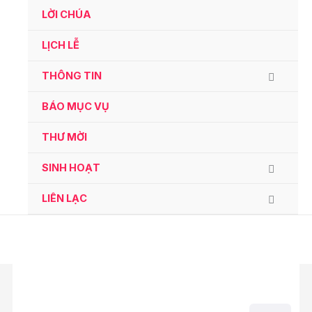
Ga
LỜI CHÚA
naar
de
LỊCH LỄ
inhoud
THÔNG TIN
BÁO MỤC VỤ
THƯ MỜI
SINH HOẠT
LIÊN LẠC