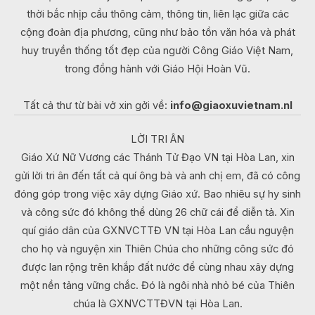
thời bắc nhịp cầu thông cảm, thông tin, liên lạc giữa các
cộng đoàn địa phương, cũng như bảo tồn văn hóa và phát
huy truyền thống tốt đẹp của người Công Giáo Việt Nam,
trong đồng hành với Giáo Hội Hoàn Vũ.
Tất cả thư từ bài vở xin gởi về:
info@giaoxuvietnam.nl
LỜI TRI ÂN
Giáo Xứ Nữ Vương các Thánh Tử Đạo VN tại Hòa Lan, xin
gửi lời tri ân đến tất cả quí ông bà và anh chị em, đã có công
đóng góp trong việc xây dựng Giáo xứ. Bao nhiêu sự hy sinh
và công sức đó không thể dùng 26 chữ cái để diễn tả. Xin
quí giáo dân của GXNVCTTĐ VN tại Hòa Lan cầu nguyện
cho họ và nguyện xin Thiên Chúa cho những công sức đó
được lan rộng trên khắp đất nước để cùng nhau xây dựng
một nền tảng vững chắc. Đó là ngôi nhà nhỏ bé của Thiên
chúa là GXNVCTTĐVN tại Hòa Lan.