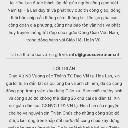
tại Hòa Lan được thành lập để giúp người công giáo Việt
Nam tại Hà Lan duy trì và phát huy đức tin công giáo, đồng
thời bắc nhịp cầu thông cảm, thông tin, liên lạc giữa các
cộng đoàn địa phương, cũng như bảo tồn văn hóa và phát
huy truyền thống tốt đẹp của người Công Giáo Việt Nam,
trong đồng hành với Giáo Hội Hoàn Vũ.
Tất cả thư từ bài vở xin gởi về:
info@giaoxuvietnam.nl
LỜI TRI ÂN
Giáo Xứ Nữ Vương các Thánh Tử Đạo VN tại Hòa Lan, xin
gửi lời tri ân đến tất cả quí ông bà và anh chị em, đã có công
đóng góp trong việc xây dựng Giáo xứ. Bao nhiêu sự hy sinh
và công sức đó không thể dùng 26 chữ cái để diễn tả. Xin
quí giáo dân của GXNVCTTĐ VN tại Hòa Lan cầu nguyện
cho họ và nguyện xin Thiên Chúa cho những công sức đó
được lan rộng trên khắp đất nước để cùng nhau xây dựng