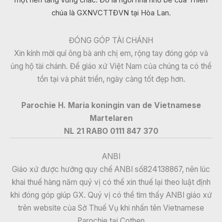
một nền tảng vững chắc. Đó là ngôi nhà nhỏ bé của Thiên
chúa là GXNVCTTĐVN tại Hòa Lan.
ĐÓNG GÓP TÀI CHÁNH
Xin kính mời quí ông bà anh chị em, rộng tay đóng góp và
ủng hộ tài chánh. Để giáo xứ Việt Nam của chúng ta có thể
tồn tại và phát triển, ngày càng tốt đẹp hơn.
Parochie H. Maria koningin van de Vietnamese
Martelaren
NL 21 RABO 0111 847 370
ANBI
Giáo xứ được hưởng quy chế ANBI số824138867, nên lúc
khai thuế hàng năm quý vị có thể xin thuế lại theo luật định
khi đóng góp giúp GX. Quý vị có thể tìm thấy ANBI giáo xứ
trên website của Sở Thuế Vụ khi nhấn tên Vietnamese
Parochie tại Cothen