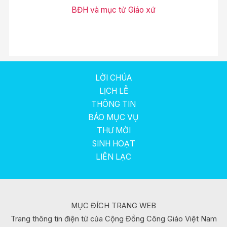
BĐH và mục tử Giáo xứ
LỜI CHÚA
LỊCH LỄ
THÔNG TIN
BÁO MỤC VỤ
THƯ MỜI
SINH HOẠT
LIÊN LẠC
MỤC ĐÍCH TRANG WEB
Trang thông tin điện tử của Cộng Đồng Công Giáo Việt Nam