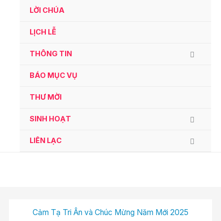
Ga
LỜI CHÚA
naar
de
LỊCH LỄ
inhoud
THÔNG TIN
BÁO MỤC VỤ
THƯ MỜI
SINH HOẠT
LIÊN LẠC
Cảm Tạ Tri Ân và Chúc Mừng Năm Mới 2025