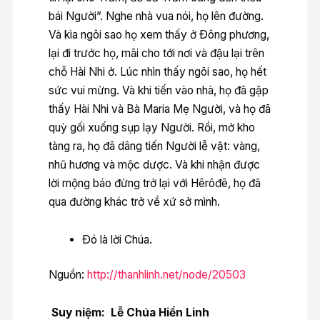
bái Người”. Nghe nhà vua nói, họ lên đường.
Và kìa ngôi sao họ xem thấy ở Ðông phương,
lại đi trước họ, mãi cho tới nơi và đậu lại trên
chỗ Hài Nhi ở. Lúc nhìn thấy ngôi sao, họ hết
sức vui mừng. Và khi tiến vào nhà, họ đã gặp
thấy Hài Nhi và Bà Maria Mẹ Người, và họ đã
quỳ gối xuống sụp lạy Người. Rồi, mở kho
tàng ra, họ đã dâng tiến Người lễ vật: vàng,
nhũ hương và mộc dược. Và khi nhận được
lời mộng báo đừng trở lại với Hêrôđê, họ đã
qua đường khác trở về xứ sở mình.
Ðó là lời Chúa.
Nguồn:
http://thanhlinh.net/node/20503
Suy niệm: Lễ Chúa Hiển Linh