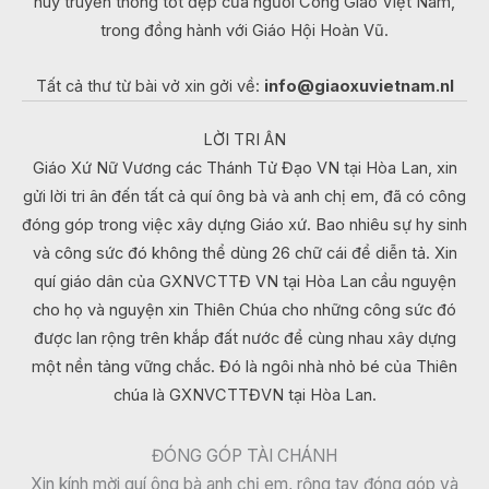
huy truyền thống tốt đẹp của người Công Giáo Việt Nam,
trong đồng hành với Giáo Hội Hoàn Vũ.
Tất cả thư từ bài vở xin gởi về:
info@giaoxuvietnam.nl
LỜI TRI ÂN
Giáo Xứ Nữ Vương các Thánh Tử Đạo VN tại Hòa Lan, xin
gửi lời tri ân đến tất cả quí ông bà và anh chị em, đã có công
đóng góp trong việc xây dựng Giáo xứ. Bao nhiêu sự hy sinh
và công sức đó không thể dùng 26 chữ cái để diễn tả. Xin
quí giáo dân của GXNVCTTĐ VN tại Hòa Lan cầu nguyện
cho họ và nguyện xin Thiên Chúa cho những công sức đó
được lan rộng trên khắp đất nước để cùng nhau xây dựng
một nền tảng vững chắc. Đó là ngôi nhà nhỏ bé của Thiên
chúa là GXNVCTTĐVN tại Hòa Lan.
ĐÓNG GÓP TÀI CHÁNH
Xin kính mời quí ông bà anh chị em, rộng tay đóng góp và