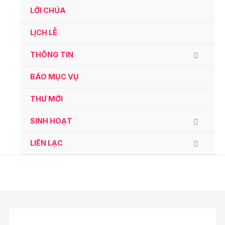
Ga
LỜI CHÚA
naar
de
LỊCH LỄ
inhoud
THÔNG TIN
BÁO MỤC VỤ
THƯ MỜI
SINH HOẠT
LIÊN LẠC