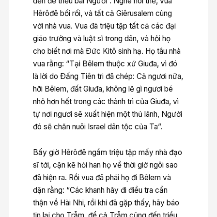
đến để triều bái Người”. Nghe nói thế, vua
Hêrôđê bối rối, và tất cả Giêrusalem cùng
với nhà vua. Vua đã triệu tập tất cả các đại
giáo trưởng và luật sĩ trong dân, và hỏi họ
cho biết nơi mà Ðức Kitô sinh hạ. Họ tâu nhà
vua rằng: “Tại Bêlem thuộc xứ Giuđa, vì đó
là lời do Ðấng Tiên tri đã chép: Cả ngươi nữa,
hỡi Bêlem, đất Giuđa, không lẽ gì ngươi bé
nhỏ hơn hết trong các thành trì của Giuđa, vì
tự nơi ngươi sẽ xuất hiện một thủ lãnh, Người
đó sẽ chăn nuôi Israel dân tộc của Ta”.
Bấy giờ Hêrôđê ngầm triệu tập mấy nhà đạo
sĩ tới, cặn kẽ hỏi han họ về thời giờ ngôi sao
đã hiện ra. Rồi vua đã phái họ đi Bêlem và
dặn rằng: “Các khanh hãy đi điều tra cẩn
thận về Hài Nhi, rồi khi đã gặp thấy, hãy báo
tin lại cho Trẫm, để cả Trẫm cũng đến triều