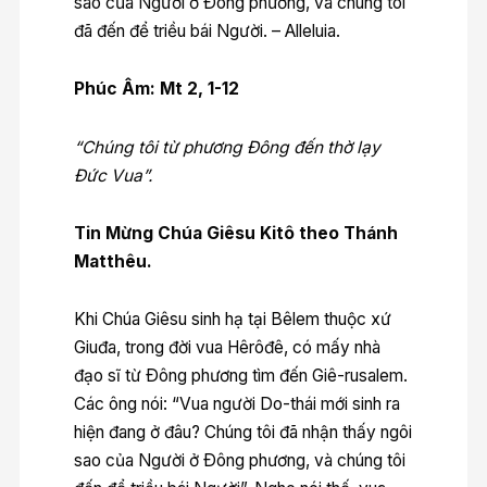
sao của Người ở Ðông phương, và chúng tôi
đã đến để triều bái Người. – Alleluia.
Phúc Âm: Mt 2, 1-12
“Chúng tôi từ phương Ðông đến thờ lạy
Ðức Vua”.
Tin Mừng Chúa Giêsu Kitô theo Thánh
Matthêu.
Khi Chúa Giêsu sinh hạ tại Bêlem thuộc xứ
Giuđa, trong đời vua Hêrôđê, có mấy nhà
đạo sĩ từ Ðông phương tìm đến Giê-rusalem.
Các ông nói: “Vua người Do-thái mới sinh ra
hiện đang ở đâu? Chúng tôi đã nhận thấy ngôi
sao của Người ở Ðông phương, và chúng tôi