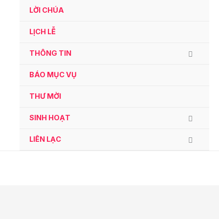
Ga
LỜI CHÚA
naar
de
LỊCH LỄ
inhoud
THÔNG TIN
BÁO MỤC VỤ
THƯ MỜI
SINH HOẠT
LIÊN LẠC