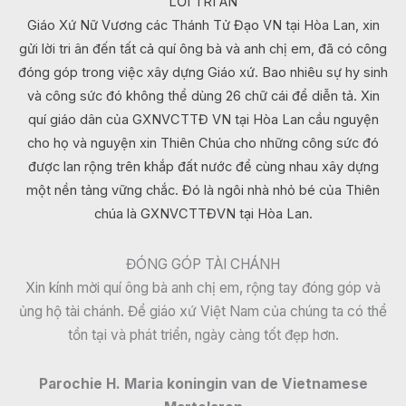
LỜI TRI ÂN
Giáo Xứ Nữ Vương các Thánh Tử Đạo VN tại Hòa Lan, xin
gửi lời tri ân đến tất cả quí ông bà và anh chị em, đã có công
đóng góp trong việc xây dựng Giáo xứ. Bao nhiêu sự hy sinh
và công sức đó không thể dùng 26 chữ cái để diễn tả. Xin
quí giáo dân của GXNVCTTĐ VN tại Hòa Lan cầu nguyện
cho họ và nguyện xin Thiên Chúa cho những công sức đó
được lan rộng trên khắp đất nước để cùng nhau xây dựng
một nền tảng vững chắc. Đó là ngôi nhà nhỏ bé của Thiên
chúa là GXNVCTTĐVN tại Hòa Lan.
ĐÓNG GÓP TÀI CHÁNH
Xin kính mời quí ông bà anh chị em, rộng tay đóng góp và
ủng hộ tài chánh. Để giáo xứ Việt Nam của chúng ta có thể
tồn tại và phát triển, ngày càng tốt đẹp hơn.
Parochie H. Maria koningin van de Vietnamese