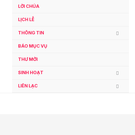
Ga
LỜI CHÚA
naar
de
LỊCH LỄ
inhoud
THÔNG TIN
BÁO MỤC VỤ
THƯ MỜI
SINH HOẠT
LIÊN LẠC