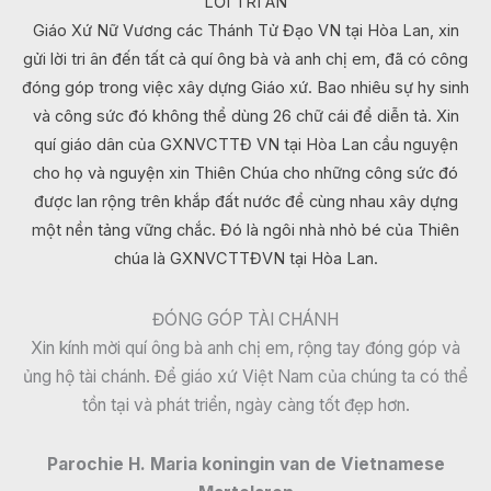
LỜI TRI ÂN
Giáo Xứ Nữ Vương các Thánh Tử Đạo VN tại Hòa Lan, xin
gửi lời tri ân đến tất cả quí ông bà và anh chị em, đã có công
đóng góp trong việc xây dựng Giáo xứ. Bao nhiêu sự hy sinh
và công sức đó không thể dùng 26 chữ cái để diễn tả. Xin
quí giáo dân của GXNVCTTĐ VN tại Hòa Lan cầu nguyện
cho họ và nguyện xin Thiên Chúa cho những công sức đó
được lan rộng trên khắp đất nước để cùng nhau xây dựng
một nền tảng vững chắc. Đó là ngôi nhà nhỏ bé của Thiên
chúa là GXNVCTTĐVN tại Hòa Lan.
ĐÓNG GÓP TÀI CHÁNH
Xin kính mời quí ông bà anh chị em, rộng tay đóng góp và
ủng hộ tài chánh. Để giáo xứ Việt Nam của chúng ta có thể
tồn tại và phát triển, ngày càng tốt đẹp hơn.
Parochie H. Maria koningin van de Vietnamese