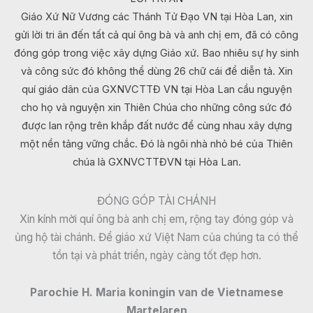
Giáo Xứ Nữ Vương các Thánh Tử Đạo VN tại Hòa Lan, xin
gửi lời tri ân đến tất cả quí ông bà và anh chị em, đã có công
đóng góp trong việc xây dựng Giáo xứ. Bao nhiêu sự hy sinh
và công sức đó không thể dùng 26 chữ cái để diễn tả. Xin
quí giáo dân của GXNVCTTĐ VN tại Hòa Lan cầu nguyện
cho họ và nguyện xin Thiên Chúa cho những công sức đó
được lan rộng trên khắp đất nước để cùng nhau xây dựng
một nền tảng vững chắc. Đó là ngôi nhà nhỏ bé của Thiên
chúa là GXNVCTTĐVN tại Hòa Lan.
ĐÓNG GÓP TÀI CHÁNH
Xin kính mời quí ông bà anh chị em, rộng tay đóng góp và
ủng hộ tài chánh. Để giáo xứ Việt Nam của chúng ta có thể
tồn tại và phát triển, ngày càng tốt đẹp hơn.
Parochie H. Maria koningin van de Vietnamese
Martelaren