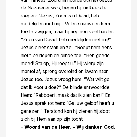
de Nazarener was, begon hij luidkeels te
roepen: “Jezus, Zoon van David, heb
medelijden met mij!” Velen snauwden hem
toe te zwijgen, maar hij riep nog veel harder:
“Zoon van David, heb medelijden met mij!”
Jezus bleef staan en zei: “Roept hem eens
hier.” Ze riepen de blinde toe: “Heb goede
moed! Sta op, Hij roept u.” Hij wierp zijn
mantel af, sprong overeind en kwam naar
Jezus toe. Jezus vroeg hem: “Wat wilt ge
dat Ik voor u doe?” De blinde antwoordde
Hem: “Rabboeni, maak dat ik zien kan!” En
Jezus sprak tot hem: “Ga, uw geloof heeft u
genezen.” Terstond kon hij zienen hij sloot
zich bij Hem aan op zijn tocht.
–
Woord van de Heer. – Wij danken God.