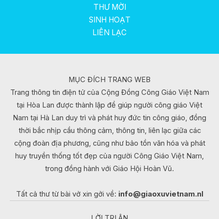
THƯ MỜI
SINH HOẠT
LIÊN LẠC
MỤC ĐÍCH TRANG WEB
Trang thông tin điện tử của Cộng Đồng Công Giáo Việt Nam
tại Hòa Lan được thành lập để giúp người công giáo Việt
Nam tại Hà Lan duy trì và phát huy đức tin công giáo, đồng
thời bắc nhịp cầu thông cảm, thông tin, liên lạc giữa các
cộng đoàn địa phương, cũng như bảo tồn văn hóa và phát
huy truyền thống tốt đẹp của người Công Giáo Việt Nam,
trong đồng hành với Giáo Hội Hoàn Vũ.
Tất cả thư từ bài vở xin gởi về:
info@giaoxuvietnam.nl
LỜI TRI ÂN