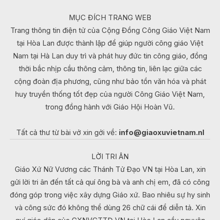
MỤC ĐÍCH TRANG WEB
Trang thông tin điện tử của Cộng Đồng Công Giáo Việt Nam
tại Hòa Lan được thành lập để giúp người công giáo Việt
Nam tại Hà Lan duy trì và phát huy đức tin công giáo, đồng
thời bắc nhịp cầu thông cảm, thông tin, liên lạc giữa các
cộng đoàn địa phương, cũng như bảo tồn văn hóa và phát
huy truyền thống tốt đẹp của người Công Giáo Việt Nam,
trong đồng hành với Giáo Hội Hoàn Vũ.
Tất cả thư từ bài vở xin gởi về:
info@giaoxuvietnam.nl
LỜI TRI ÂN
Giáo Xứ Nữ Vương các Thánh Tử Đạo VN tại Hòa Lan, xin
gửi lời tri ân đến tất cả quí ông bà và anh chị em, đã có công
đóng góp trong việc xây dựng Giáo xứ. Bao nhiêu sự hy sinh
và công sức đó không thể dùng 26 chữ cái để diễn tả. Xin