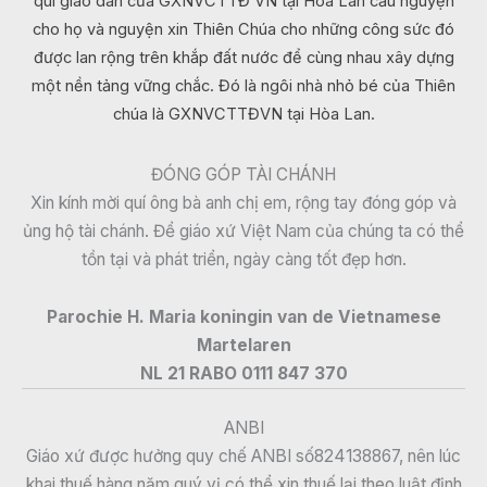
quí giáo dân của GXNVCTTĐ VN tại Hòa Lan cầu nguyện
cho họ và nguyện xin Thiên Chúa cho những công sức đó
được lan rộng trên khắp đất nước để cùng nhau xây dựng
một nền tảng vững chắc. Đó là ngôi nhà nhỏ bé của Thiên
chúa là GXNVCTTĐVN tại Hòa Lan.
ĐÓNG GÓP TÀI CHÁNH
Xin kính mời quí ông bà anh chị em, rộng tay đóng góp và
ủng hộ tài chánh. Để giáo xứ Việt Nam của chúng ta có thể
tồn tại và phát triển, ngày càng tốt đẹp hơn.
Parochie H. Maria koningin van de Vietnamese
Martelaren
NL 21 RABO 0111 847 370
ANBI
Giáo xứ được hưởng quy chế ANBI số824138867, nên lúc
khai thuế hàng năm quý vị có thể xin thuế lại theo luật định