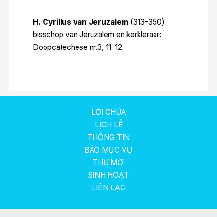
H. Cyrillus van Jeruzalem
(313-350)
bisschop van Jeruzalem en kerkleraar:
Doopcatechese nr.3, 11-12
LỜI CHÚA
LỊCH LỄ
THÔNG TIN
BÁO MỤC VỤ
THƯ MỜI
SINH HOẠT
LIÊN LẠC