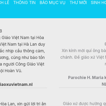
CH LỄ
THÔNG TIN
BÁO MỤC VỤ
THƯ MỜI
SINH H
B
 Giáo Việt Nam tại Hòa
Việt Nam tại Hà Lan duy
Xin kính mời quí ông b
 bắc nhịp cầu thông cảm,
chánh. Để giáo xứ Việt 
hương, cũng như bảo tồn
ủa người Công Giáo Việt
ội Hoàn Vũ.
Parochie H. Maria
N
iaoxuvietnam.nl
Giáo xứ được hưởng q
 Lan, xin gửi lời tri ân