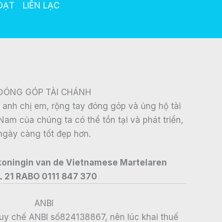
OẠT
LIÊN LẠC
ĐÓNG GÓP TÀI CHÁNH
à anh chị em, rộng tay đóng góp và ủng hộ tài
Nam của chúng ta có thể tồn tại và phát triển,
ngày càng tốt đẹp hơn.
 koningin van de Vietnamese Martelaren
L 21 RABO 0111 847 370
ANBI
uy chế ANBI số824138867, nên lúc khai thuế