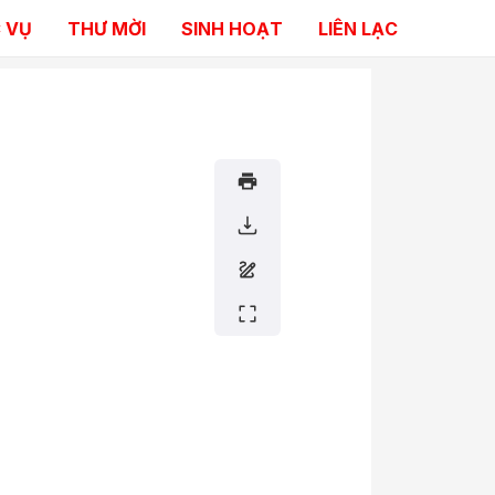
 VỤ
THƯ MỜI
SINH HOẠT
LIÊN LẠC