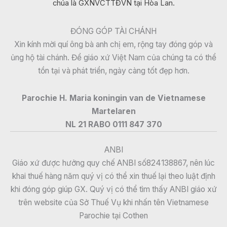
chúa là GXNVCTTĐVN tại Hòa Lan.
ĐÓNG GÓP TÀI CHÁNH
Xin kính mời quí ông bà anh chị em, rộng tay đóng góp và
ủng hộ tài chánh. Để giáo xứ Việt Nam của chúng ta có thể
tồn tại và phát triển, ngày càng tốt đẹp hơn.
Parochie H. Maria koningin van de Vietnamese
Martelaren
NL 21 RABO 0111 847 370
ANBI
Giáo xứ được hưởng quy chế ANBI số824138867, nên lúc
khai thuế hàng năm quý vị có thể xin thuế lại theo luật định
khi đóng góp giúp GX. Quý vị có thể tìm thấy ANBI giáo xứ
trên website của Sở Thuế Vụ khi nhấn tên Vietnamese
Parochie tại Cothen