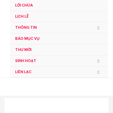
Ga
LỜI CHÚA
naar
de
LỊCH LỄ
inhoud
THÔNG TIN
BÁO MỤC VỤ
THƯ MỜI
SINH HOẠT
LIÊN LẠC