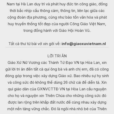
Nam tại Hà Lan duy trì và phát huy đức tin công giáo, đồng
thời bắc nhịp cầu thông cảm, thông tin, liên lạc giữa các
cộng đoàn địa phương, cũng như bảo tồn văn hóa và phát
huy truyền thống tốt đẹp của người Công Giáo Việt Nam,
trong đồng hành với Giáo Hội Hoàn Vũ.
Tất cả thư từ bài vở xin gởi về:
info@giaoxuvietnam.nl
LỜI TRI ÂN
Giáo Xứ Nữ Vương các Thánh Tử Đạo VN tại Hòa Lan, xin
gửi lời tri ân đến tất cả quí ông bà và anh chị em, đã có công
đóng góp trong việc xây dựng Giáo xứ. Bao nhiêu sự hy sinh
và công sức đó không thể dùng 26 chữ cái để diễn tả. Xin
quí giáo dân của GXNVCTTĐ VN tại Hòa Lan cầu nguyện
cho họ và nguyện xin Thiên Chúa cho những công sức đó
được lan rộng trên khắp đất nước để cùng nhau xây dựng
một nền tảng vững chắc. Đó là ngôi nhà nhỏ bé của Thiên