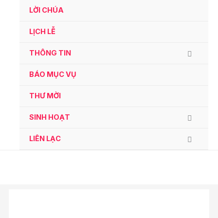
Ga
LỜI CHÚA
naar
de
LỊCH LỄ
inhoud
THÔNG TIN
BÁO MỤC VỤ
THƯ MỜI
SINH HOẠT
LIÊN LẠC