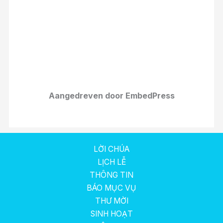
Aangedreven door EmbedPress
LỜI CHÚA
LỊCH LỄ
THÔNG TIN
BÁO MỤC VỤ
THƯ MỜI
SINH HOẠT