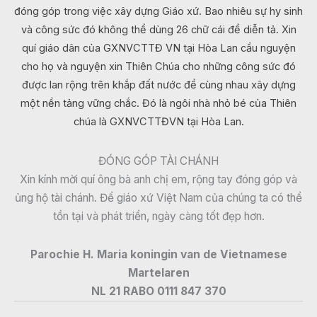
đóng góp trong việc xây dựng Giáo xứ. Bao nhiêu sự hy sinh
và công sức đó không thể dùng 26 chữ cái để diễn tả. Xin
quí giáo dân của GXNVCTTĐ VN tại Hòa Lan cầu nguyện
cho họ và nguyện xin Thiên Chúa cho những công sức đó
được lan rộng trên khắp đất nước để cùng nhau xây dựng
một nền tảng vững chắc. Đó là ngôi nhà nhỏ bé của Thiên
chúa là GXNVCTTĐVN tại Hòa Lan.
ĐÓNG GÓP TÀI CHÁNH
Xin kính mời quí ông bà anh chị em, rộng tay đóng góp và
ủng hộ tài chánh. Để giáo xứ Việt Nam của chúng ta có thể
tồn tại và phát triển, ngày càng tốt đẹp hơn.
Parochie H. Maria koningin van de Vietnamese
Martelaren
NL 21 RABO 0111 847 370