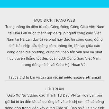
MỤC ĐÍCH TRANG WEB
Trang thông tin điện tử của Cộng Đồng Công Giáo Việt Nam
tại Hòa Lan được thành lập để giúp người công giáo Việt
Nam tại Hà Lan duy trì và phát huy đức tin công giáo, đồng
thời bắc nhịp cầu thông cảm, thông tin, liên lạc giữa các
cộng đoàn địa phương, cũng như bảo tồn văn hóa và phát
huy truyền thống tốt đẹp của người Công Giáo Việt Nam,
trong đồng hành với Giáo Hội Hoàn Vũ.
Tất cả thư từ bài vở xin gởi về:
info@giaoxuvietnam.nl
LỜI TRI ÂN
Giáo Xứ Nữ Vương các Thánh Tử Đạo VN tại Hòa Lan, xin
gửi lời tri ân đến tất cả quí ông bà và anh chị em, đã có công
đóng góp trong việc xây dựng Giáo xứ. Bao nhiêu sự hy sinh