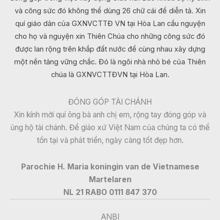
và công sức đó không thể dùng 26 chữ cái để diễn tả. Xin
quí giáo dân của GXNVCTTĐ VN tại Hòa Lan cầu nguyện
cho họ và nguyện xin Thiên Chúa cho những công sức đó
được lan rộng trên khắp đất nước để cùng nhau xây dựng
một nền tảng vững chắc. Đó là ngôi nhà nhỏ bé của Thiên
chúa là GXNVCTTĐVN tại Hòa Lan.
ĐÓNG GÓP TÀI CHÁNH
Xin kính mời quí ông bà anh chị em, rộng tay đóng góp và
ủng hộ tài chánh. Để giáo xứ Việt Nam của chúng ta có thể
tồn tại và phát triển, ngày càng tốt đẹp hơn.
Parochie H. Maria koningin van de Vietnamese
Martelaren
NL 21 RABO 0111 847 370
ANBI