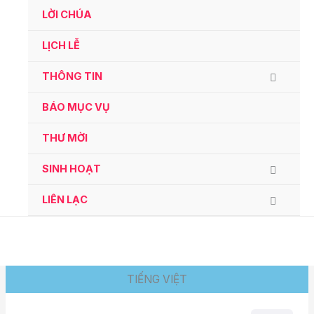
Ga
LỜI CHÚA
naar
de
LỊCH LỄ
inhoud
THÔNG TIN
BÁO MỤC VỤ
THƯ MỜI
SINH HOẠT
LIÊN LẠC
TIẾNG VIỆT