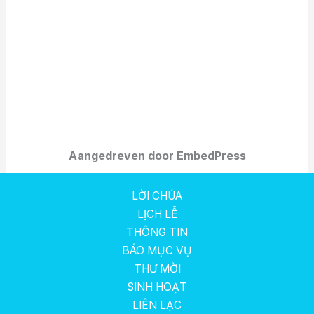
Aangedreven door EmbedPress
LỜI CHÚA
LỊCH LỄ
THÔNG TIN
BÁO MỤC VỤ
THƯ MỜI
SINH HOẠT
LIÊN LẠC