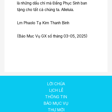
là những dấu chỉ mà Đấng Phục Sinh ban
tặng cho tất cả chúng ta. Alleluia.
Lm Phaolo Tạ Kim Thanh Bình
(Báo Muc Vụ GX số tháng 03-05, 2025)
LỜI CHÚA
LỊCH LỄ
THÔNG TIN
BÁO MỤC VỤ
THƯ MỜI