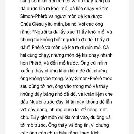
sáng sớm khi trời còn tối và bà thấy tảng đá
đã được lăn ra khỏi mồ, bà liền chạy về tìm
Simon-Phêrô và người môn đệ kia được
Chúa Giêsu yêu mến, bà nói với các ông
rằng: “Người ta đã lấy xác Thầy khỏi mồ, và
chúng tôi không biết người ta đã để Thầy ở
đâu”. Phêrô và môn đệ kia ra đi đến mồ. Cả
hai cùng chạy, nhưng môn đệ kia chạy nhanh
hơn Phêrô, và đến mồ trước. Ông cúi mình
xuống thấy những khăn liệm để đó, nhưng
ông không vào trong. Vậy Simon-Phêrô theo
sau cũng tới nơi, ông vào trong mồ và thấy
những dây băng nhỏ để đó, và khăn liệm che
đầu Người trước đây, khăn này không để lẫn
với dây băng, nhưng cuộn lại để riêng một
chỗ. Bấy giờ môn đệ kia mới vào, dù ông đã
tới mồ trước. Ông thấy và ông tin, vì chưng
các ông còn chưa hiểu rằng, theo Kinh