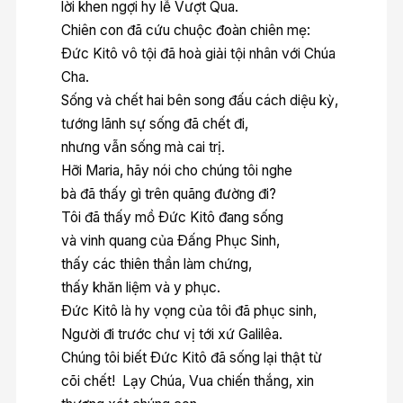
lời khen ngợi hy lễ Vượt Qua.
Chiên con đã cứu chuộc đoàn chiên mẹ:
Ðức Kitô vô tội đã hoà giải tội nhân với Chúa
Cha.
Sống và chết hai bên song đấu cách diệu kỳ,
tướng lãnh sự sống đã chết đi,
nhưng vẫn sống mà cai trị.
Hỡi Maria, hãy nói cho chúng tôi nghe
bà đã thấy gì trên quãng đường đi?
Tôi đã thấy mồ Ðức Kitô đang sống
và vinh quang của Ðấng Phục Sinh,
thấy các thiên thần làm chứng,
thấy khăn liệm và y phục.
Ðức Kitô là hy vọng của tôi đã phục sinh,
Người đi trước chư vị tới xứ Galilêa.
Chúng tôi biết Ðức Kitô đã sống lại thật từ
cõi chết! Lạy Chúa, Vua chiến thắng, xin