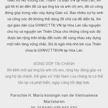
Giáo Xứ Nữ Vương các Thánh Tử Đạo VN tại Hòa Lan, xin
gửi lời tri ân đến tất cả quí ông bà và anh chị em, đã có công
đóng góp trong việc xây dựng Giáo xứ. Bao nhiêu sự hy sinh
và công sức đó không thể dùng 26 chữ cái để diễn tả. Xin
quí giáo dân của GXNVCTTĐ VN tại Hòa Lan cầu nguyện
cho họ và nguyện xin Thiên Chúa cho những công sức đó
được lan rộng trên khắp đất nước để cùng nhau xây dựng
một nền tảng vững chắc. Đó là ngôi nhà nhỏ bé của Thiên
chúa là GXNVCTTĐVN tại Hòa Lan.
ĐÓNG GÓP TÀI CHÁNH
Xin kính mời quí ông bà anh chị em, rộng tay đóng góp và
ủng hộ tài chánh. Để giáo xứ Việt Nam của chúng ta có thể
tồn tại và phát triển, ngày càng tốt đẹp hơn.
Parochie H. Maria koningin van de Vietnamese
Martelaren
NL 21 RABO 0111 847 370