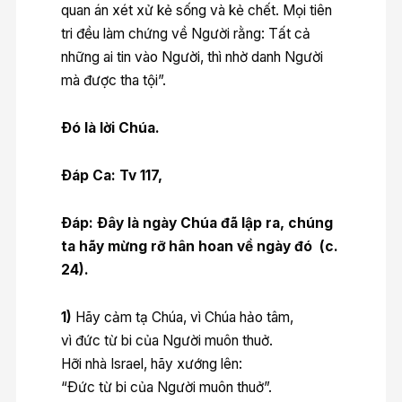
quan án xét xử kẻ sống và kẻ chết. Mọi tiên
tri đều làm chứng về Người rằng: Tất cả
những ai tin vào Người, thì nhờ danh Người
mà được tha tội”.
Ðó là lời Chúa.
Ðáp Ca: Tv 117,
Ðáp: Ðây là ngày Chúa đã lập ra, chúng
ta hãy mừng rỡ hân hoan về ngày đó (c.
24).
1)
Hãy cảm tạ Chúa, vì Chúa hảo tâm,
vì đức từ bi của Người muôn thuở.
Hỡi nhà Israel, hãy xướng lên:
“Ðức từ bi của Người muôn thuở”.