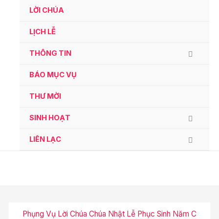
Ga
LỜI CHÚA
naar
de
LỊCH LỄ
inhoud
THÔNG TIN
BÁO MỤC VỤ
THƯ MỜI
SINH HOẠT
LIÊN LẠC
Phụng Vụ Lời Chúa Chúa Nhật Lễ Phục Sinh Năm C