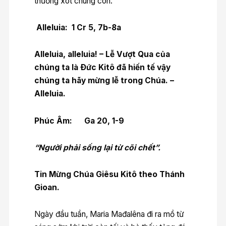
thương xót chúng con.
Alleluia: 1 Cr 5, 7b-8a
Alleluia, alleluia! – Lễ Vượt Qua của
chúng ta là Ðức Kitô đã hiến tế vậy
chúng ta hãy mừng lễ trong Chúa. –
Alleluia.
Phúc Âm: Ga 20, 1-9
“Người phải sống lại từ cõi chết”.
Tin Mừng Chúa Giêsu Kitô theo Thánh
Gioan.
Ngày đầu tuần, Maria Mađalêna đi ra mồ từ