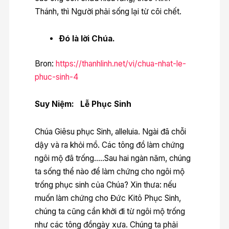
Thánh, thì Người phải sống lại từ cõi chết.
Ðó là lời Chúa.
Bron:
https://thanhlinh.net/vi/chua-nhat-le-
phuc-sinh-4
Suy Niệm:
L
ễ
Ph
ụ
c Sinh
Chúa Giêsu phục Sinh, alleluia. Ngài đã chỗi
dậy và ra khỏi mồ. Các tông đồ làm chứng
ngôi mộ đã trống…..Sau hai ngàn năm, chúng
ta sống thể nào để làm chứng cho ngôi mộ
trống phục sinh của Chúa? Xin thưa: nếu
muốn làm chứng cho Đức Kitô Phục Sinh,
chúng ta cũng cần khởi đi từ ngôi mộ trống
như các tông đồngày xưa. Chúng ta phải