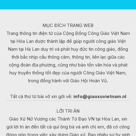
MỤC ĐÍCH TRANG WEB
Trang thông tin điện tử của Cộng Đồng Công Giáo Việt Nam
tại Hòa Lan được thành lập để giúp người công giáo Việt
Nam tại Hà Lan duy trì và phát huy đức tin công giáo, đồng
thời bắc nhịp cầu thông cảm, thông tin, liên lạc giữa các
cộng đoàn địa phương, cũng như bảo tồn văn hóa và phát
huy truyền thống tốt đẹp của người Công Giáo Việt Nam,
trong đồng hành với Giáo Hội Hoàn Vũ.
Tất cả thư từ bài vở xin gởi về:
info@giaoxuvietnam.nl
LỜI TRI ÂN
Giáo Xứ Nữ Vương các Thánh Tử Đạo VN tại Hòa Lan, xin
gửi lời tri ân đến tất cả quí ông bà và anh chị em, đã có công
đóng góp trong việc xây dựng Giáo xứ. Bao nhiêu sự hy sinh