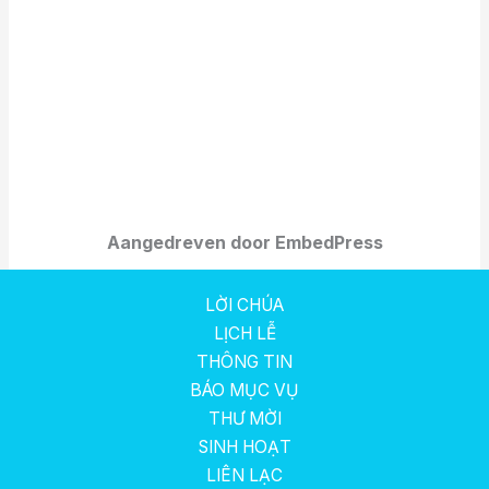
Aangedreven door EmbedPress
LỜI CHÚA
LỊCH LỄ
THÔNG TIN
BÁO MỤC VỤ
THƯ MỜI
SINH HOẠT
LIÊN LẠC