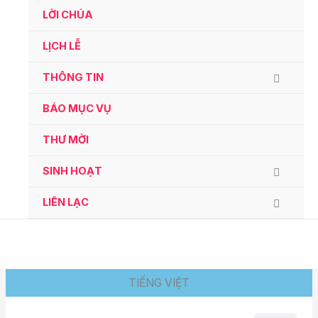
Ga
LỜI CHÚA
naar
de
LỊCH LỄ
inhoud
THÔNG TIN
BÁO MỤC VỤ
THƯ MỜI
SINH HOẠT
LIÊN LẠC
TIẾNG VIỆT