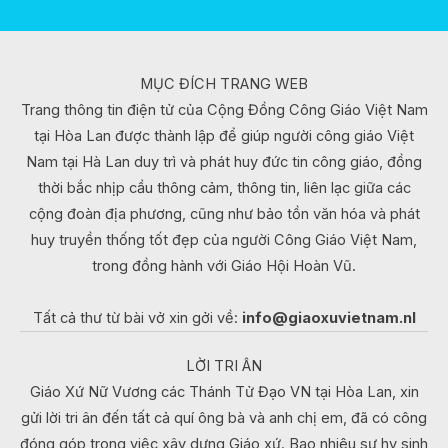
MỤC ĐÍCH TRANG WEB
Trang thông tin điện tử của Cộng Đồng Công Giáo Việt Nam
tại Hòa Lan được thành lập để giúp người công giáo Việt
Nam tại Hà Lan duy trì và phát huy đức tin công giáo, đồng
thời bắc nhịp cầu thông cảm, thông tin, liên lạc giữa các
cộng đoàn địa phương, cũng như bảo tồn văn hóa và phát
huy truyền thống tốt đẹp của người Công Giáo Việt Nam,
trong đồng hành với Giáo Hội Hoàn Vũ.
Tất cả thư từ bài vở xin gởi về:
info@giaoxuvietnam.nl
LỜI TRI ÂN
Giáo Xứ Nữ Vương các Thánh Tử Đạo VN tại Hòa Lan, xin
gửi lời tri ân đến tất cả quí ông bà và anh chị em, đã có công
đóng góp trong việc xây dựng Giáo xứ. Bao nhiêu sự hy sinh