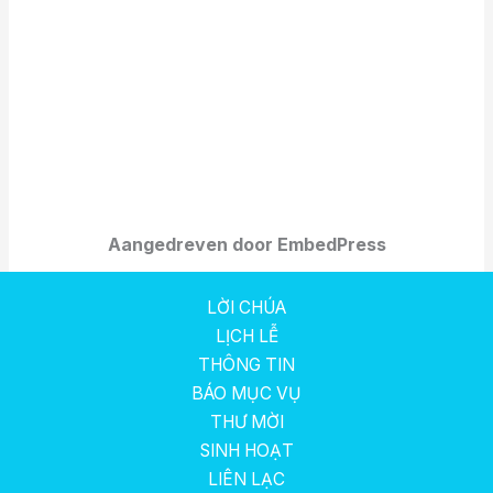
Aangedreven door EmbedPress
LỜI CHÚA
LỊCH LỄ
THÔNG TIN
BÁO MỤC VỤ
THƯ MỜI
SINH HOẠT
LIÊN LẠC