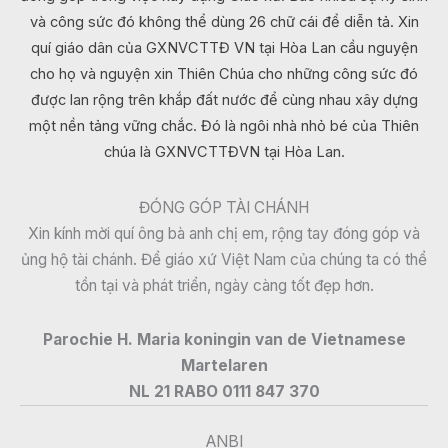
và công sức đó không thể dùng 26 chữ cái để diễn tả. Xin
quí giáo dân của GXNVCTTĐ VN tại Hòa Lan cầu nguyện
cho họ và nguyện xin Thiên Chúa cho những công sức đó
được lan rộng trên khắp đất nước để cùng nhau xây dựng
một nền tảng vững chắc. Đó là ngôi nhà nhỏ bé của Thiên
chúa là GXNVCTTĐVN tại Hòa Lan.
ĐÓNG GÓP TÀI CHÁNH
Xin kính mời quí ông bà anh chị em, rộng tay đóng góp và
ủng hộ tài chánh. Để giáo xứ Việt Nam của chúng ta có thể
tồn tại và phát triển, ngày càng tốt đẹp hơn.
Parochie H. Maria koningin van de Vietnamese
Martelaren
NL 21 RABO 0111 847 370
ANBI