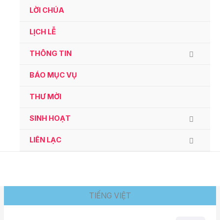
Ga
LỜI CHÚA
naar
de
LỊCH LỄ
inhoud
THÔNG TIN
BÁO MỤC VỤ
THƯ MỜI
SINH HOẠT
LIÊN LẠC
TIẾNG VIỆT