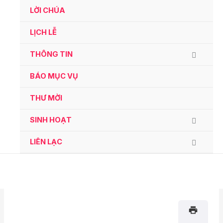
Ga
LỜI CHÚA
naar
de
LỊCH LỄ
inhoud
THÔNG TIN
BÁO MỤC VỤ
THƯ MỜI
SINH HOẠT
LIÊN LẠC