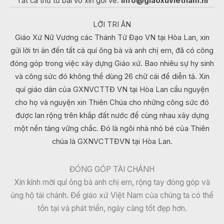
Tất cả thư từ bài vở xin gởi về:
info@giaoxuvietnam.nl
LỜI TRI ÂN
Giáo Xứ Nữ Vương các Thánh Tử Đạo VN tại Hòa Lan, xin
gửi lời tri ân đến tất cả quí ông bà và anh chị em, đã có công
đóng góp trong việc xây dựng Giáo xứ. Bao nhiêu sự hy sinh
và công sức đó không thể dùng 26 chữ cái để diễn tả. Xin
quí giáo dân của GXNVCTTĐ VN tại Hòa Lan cầu nguyện
cho họ và nguyện xin Thiên Chúa cho những công sức đó
được lan rộng trên khắp đất nước để cùng nhau xây dựng
một nền tảng vững chắc. Đó là ngôi nhà nhỏ bé của Thiên
chúa là GXNVCTTĐVN tại Hòa Lan.
ĐÓNG GÓP TÀI CHÁNH
Xin kính mời quí ông bà anh chị em, rộng tay đóng góp và
ủng hộ tài chánh. Để giáo xứ Việt Nam của chúng ta có thể
tồn tại và phát triển, ngày càng tốt đẹp hơn.