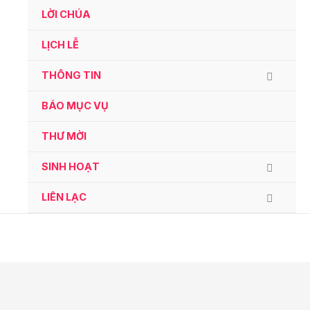
Ga
LỜI CHÚA
naar
de
LỊCH LỄ
inhoud
THÔNG TIN
BÁO MỤC VỤ
THƯ MỜI
SINH HOẠT
LIÊN LẠC