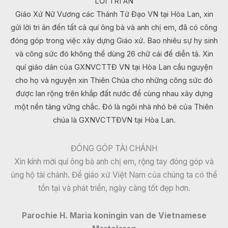
LỜI TRI ÂN
Giáo Xứ Nữ Vương các Thánh Tử Đạo VN tại Hòa Lan, xin
gửi lời tri ân đến tất cả quí ông bà và anh chị em, đã có công
đóng góp trong việc xây dựng Giáo xứ. Bao nhiêu sự hy sinh
và công sức đó không thể dùng 26 chữ cái để diễn tả. Xin
quí giáo dân của GXNVCTTĐ VN tại Hòa Lan cầu nguyện
cho họ và nguyện xin Thiên Chúa cho những công sức đó
được lan rộng trên khắp đất nước để cùng nhau xây dựng
một nền tảng vững chắc. Đó là ngôi nhà nhỏ bé của Thiên
chúa là GXNVCTTĐVN tại Hòa Lan.
ĐÓNG GÓP TÀI CHÁNH
Xin kính mời quí ông bà anh chị em, rộng tay đóng góp và
ủng hộ tài chánh. Để giáo xứ Việt Nam của chúng ta có thể
tồn tại và phát triển, ngày càng tốt đẹp hơn.
Parochie H. Maria koningin van de Vietnamese