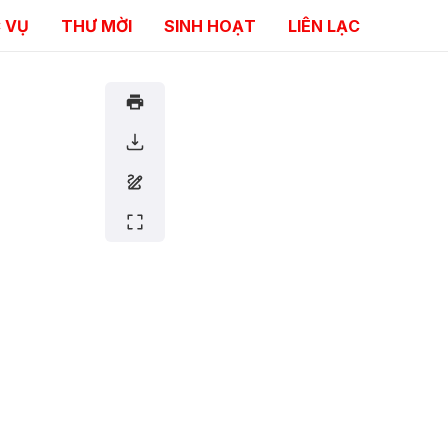
 VỤ
THƯ MỜI
SINH HOẠT
LIÊN LẠC