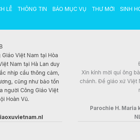
CH LỄ
THÔNG TIN
BÁO MỤC VỤ
THƯ MỜI
SINH H
B
 Giáo Việt Nam tại Hòa
Việt Nam tại Hà Lan duy
Xin kính mời quí ông b
 bắc nhịp cầu thông cảm,
chánh. Để giáo xứ Việt 
hương, cũng như bảo tồn
ủa người Công Giáo Việt
ội Hoàn Vũ.
Parochie H. Maria
N
iaoxuvietnam.nl