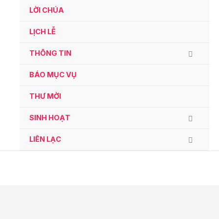
Ga
LỜI CHÚA
naar
de
LỊCH LỄ
inhoud
THÔNG TIN
BÁO MỤC VỤ
THƯ MỜI
SINH HOẠT
LIÊN LẠC