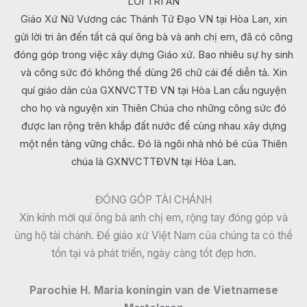
LỜI TRI ÂN
Giáo Xứ Nữ Vương các Thánh Tử Đạo VN tại Hòa Lan, xin
gửi lời tri ân đến tất cả quí ông bà và anh chị em, đã có công
đóng góp trong việc xây dựng Giáo xứ. Bao nhiêu sự hy sinh
và công sức đó không thể dùng 26 chữ cái để diễn tả. Xin
quí giáo dân của GXNVCTTĐ VN tại Hòa Lan cầu nguyện
cho họ và nguyện xin Thiên Chúa cho những công sức đó
được lan rộng trên khắp đất nước để cùng nhau xây dựng
một nền tảng vững chắc. Đó là ngôi nhà nhỏ bé của Thiên
chúa là GXNVCTTĐVN tại Hòa Lan.
ĐÓNG GÓP TÀI CHÁNH
Xin kính mời quí ông bà anh chị em, rộng tay đóng góp và
ủng hộ tài chánh. Để giáo xứ Việt Nam của chúng ta có thể
tồn tại và phát triển, ngày càng tốt đẹp hơn.
Parochie H. Maria koningin van de Vietnamese