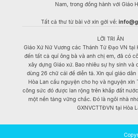
Nam, trong đồng hành với Giáo H
Tất cả thư từ bài vở xin gởi về:
info@g
LỜI TRI ÂN
Giáo Xứ Nữ Vương các Thánh Tử Đạo VN tại Hòa
đến tất cả quí ông bà và anh chị em, đã có c
xây dựng Giáo xứ. Bao nhiêu sự hy sinh và
dùng 26 chữ cái để diễn tả. Xin quí giáo d
Hòa Lan cầu nguyện cho họ và nguyện xin
công sức đó được lan rộng trên khắp đất nướ
một nền tảng vững chắc. Đó là ngôi nhà nh
GXNVCTTĐVN tại Hòa L
Copyr