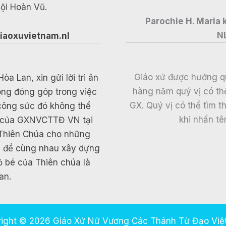
ội Hoàn Vũ.
Parochie H. Maria
N
iaoxuvietnam.nl
Giáo xứ được hưởng q
 Lan, xin gửi lời tri ân
hàng năm quý vị có thể 
ông đóng góp trong việc
GX. Quý vị có thể tìm 
 công sức đó không thể
khi nhấn tê
ân của GXNVCTTĐ VN tại
 Thiên Chúa cho những
c để cùng nhau xây dựng
ỏ bé của Thiên chúa là
an.
ight © 2026 Giáo Xứ Nữ Vương Các Thánh Tử Đạo Vi