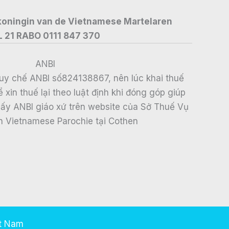
 koningin van de Vietnamese Martelaren
L 21 RABO 0111 847 370
ANBI
uy chế ANBI số824138867, nên lúc khai thuế
xin thuế lại theo luật định khi đóng góp giúp
thấy ANBI giáo xứ trên website của Sở Thuế Vụ
n Vietnamese Parochie tại Cothen
ệt Nam