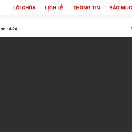
LỜI CHÚA
LỊCH LỄ
THÔNG TIN
BÁO MỤC