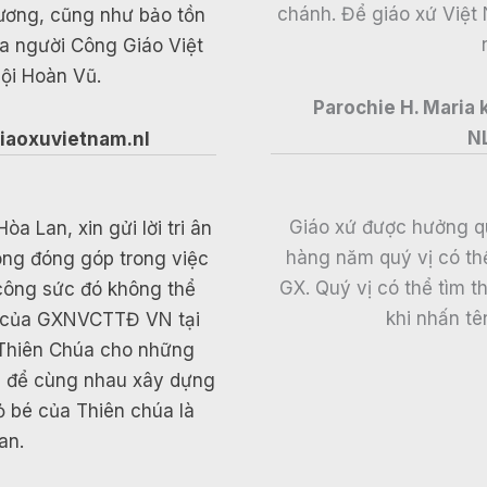
chánh. Để giáo xứ Việt 
hương, cũng như bảo tồn
ủa người Công Giáo Việt
ội Hoàn Vũ.
Parochie H. Maria
N
iaoxuvietnam.nl
Giáo xứ được hưởng q
 Lan, xin gửi lời tri ân
hàng năm quý vị có thể 
ông đóng góp trong việc
GX. Quý vị có thể tìm 
 công sức đó không thể
khi nhấn tê
ân của GXNVCTTĐ VN tại
 Thiên Chúa cho những
c để cùng nhau xây dựng
ỏ bé của Thiên chúa là
an.