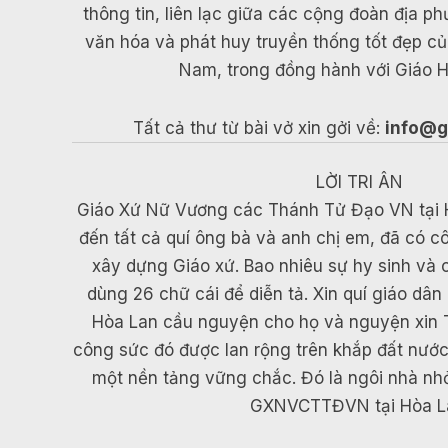
thông tin, liên lạc giữa các cộng đoàn địa p
văn hóa và phát huy truyền thống tốt đẹp c
Nam, trong đồng hành với Giáo H
Tất cả thư từ bài vở xin gởi về:
info@g
LỜI TRI ÂN
Giáo Xứ Nữ Vương các Thánh Tử Đạo VN tại Hòa
đến tất cả quí ông bà và anh chị em, đã có c
xây dựng Giáo xứ. Bao nhiêu sự hy sinh và
dùng 26 chữ cái để diễn tả. Xin quí giáo d
Hòa Lan cầu nguyện cho họ và nguyện xin
công sức đó được lan rộng trên khắp đất nướ
một nền tảng vững chắc. Đó là ngôi nhà nh
GXNVCTTĐVN tại Hòa L