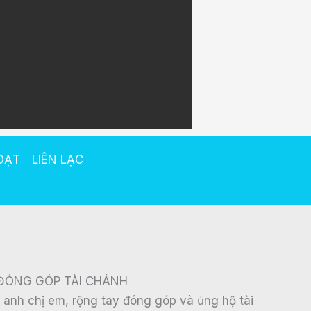
OẠT
LIÊN LẠC
ĐÓNG GÓP TÀI CHÁNH
à anh chị em, rộng tay đóng góp và ủng hộ tài