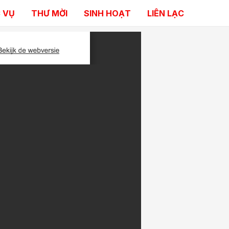
 VỤ
THƯ MỜI
SINH HOẠT
LIÊN LẠC