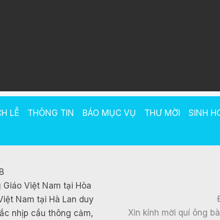
CH LỄ
THÔNG TIN
BÁO MỤC VỤ
THƯ MỜI
SINH H
B
 Giáo Việt Nam tại Hòa
Việt Nam tại Hà Lan duy
Xin kính mời quí ông b
 bắc nhịp cầu thông cảm,