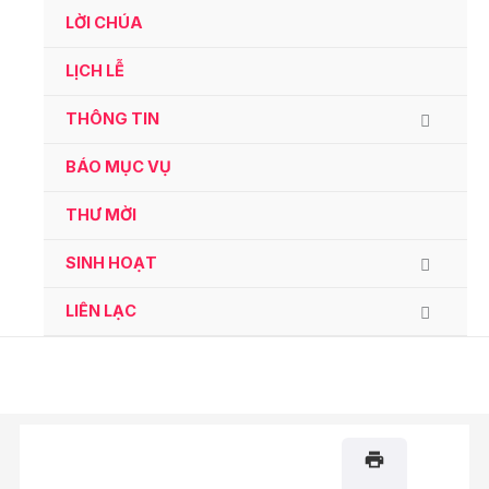
Ga
LỜI CHÚA
naar
de
LỊCH LỄ
inhoud
THÔNG TIN
BÁO MỤC VỤ
THƯ MỜI
SINH HOẠT
LIÊN LẠC