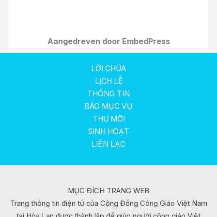
Aangedreven door EmbedPress
LỜI CHÚA
LỊCH LỄ
THÔNG TIN
BÁO MỤC VỤ
THƯ MỜI
SINH HOẠT
LIÊN LẠC
MỤC ĐÍCH TRANG WEB
Trang thông tin điện tử của Cộng Đồng Công Giáo Việt Nam
tại Hòa Lan được thành lập để giúp người công giáo Việt