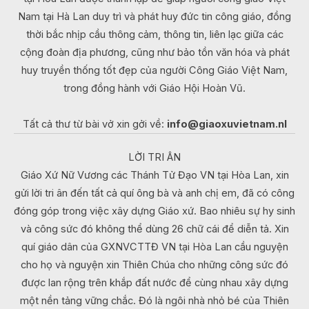
Nam tại Hà Lan duy trì và phát huy đức tin công giáo, đồng
thời bắc nhịp cầu thông cảm, thông tin, liên lạc giữa các
cộng đoàn địa phương, cũng như bảo tồn văn hóa và phát
huy truyền thống tốt đẹp của người Công Giáo Việt Nam,
trong đồng hành với Giáo Hội Hoàn Vũ.
Tất cả thư từ bài vở xin gởi về:
info@giaoxuvietnam.nl
LỜI TRI ÂN
Giáo Xứ Nữ Vương các Thánh Tử Đạo VN tại Hòa Lan, xin
gửi lời tri ân đến tất cả quí ông bà và anh chị em, đã có công
đóng góp trong việc xây dựng Giáo xứ. Bao nhiêu sự hy sinh
và công sức đó không thể dùng 26 chữ cái để diễn tả. Xin
quí giáo dân của GXNVCTTĐ VN tại Hòa Lan cầu nguyện
cho họ và nguyện xin Thiên Chúa cho những công sức đó
được lan rộng trên khắp đất nước để cùng nhau xây dựng
một nền tảng vững chắc. Đó là ngôi nhà nhỏ bé của Thiên